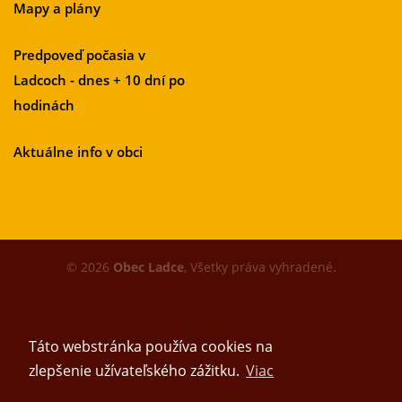
Mapy a plány
Predpoveď počasia v
Ladcoch - dnes + 10 dní po
hodinách
Aktuálne info v obci
© 2026
Obec Ladce
, Všetky práva vyhradené.
Táto webstránka používa cookies na
zlepšenie užívateľského zážitku.
Viac