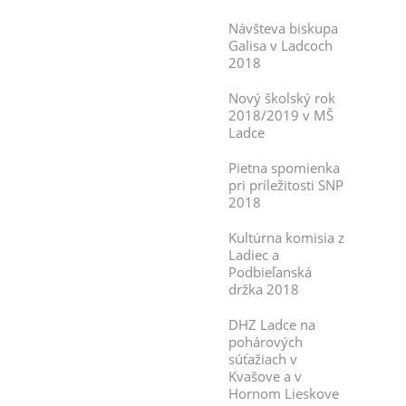
Návšteva biskupa
Galisa v Ladcoch
2018
Nový školský rok
2018/2019 v MŠ
Ladce
Pietna spomienka
pri príležitosti SNP
2018
Kultúrna komisia z
Ladiec a
Podbieľanská
držka 2018
DHZ Ladce na
pohárových
súťažiach v
Kvašove a v
Hornom Lieskove