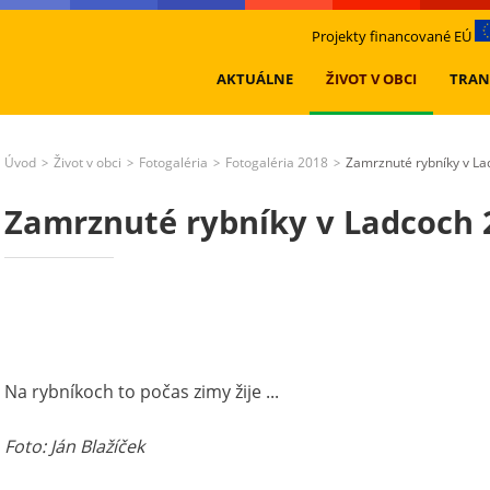
Projekty financované EÚ
AKTUÁLNE
ŽIVOT V OBCI
TRAN
Úvod
Život v obci
Fotogaléria
Fotogaléria 2018
Zamrznuté rybníky v L
>
>
>
>
Zamrznuté rybníky v Ladcoch 
Na rybníkoch to počas zimy žije ...
Foto: Ján Blažíček