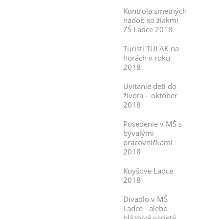
Kontrola smetných
nádob so žiakmi
ZŠ Ladce 2018
Turisti TULAK na
horách v roku
2018
Uvítanie detí do
života – október
2018
Posedenie v MŠ s
bývalými
pracovníčkami
2018
Koyšove Ladce
2018
Divadlo v MŠ
Ladce - alebo
bláznivé varieté