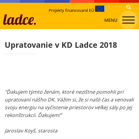
Projekty financované EÚ
MENU
Upratovanie v KD Ladce 2018
"Ďakujem týmto ženám, ktoré nezištne pomohli pri
upratovaní nášho DK. Vážim si, že si našli čas a venovali
svoju energiu na vyčistenie priestorov veľkej sály po jej
rekonštrukcii. Ďakujem!"
Jaroslav Koyš, starosta