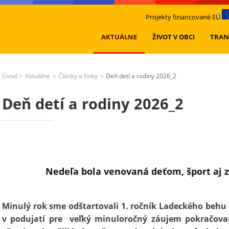
Projekty financované EÚ
AKTUÁLNE
ŽIVOT V OBCI
TRAN
Úvod
Aktuálne
Články a fotky
Deň detí a rodiny 2026_2
>
>
>
Deň detí a rodiny 2026_2
Nedeľa bola venovaná deťom, šport aj z
Minulý rok sme odštartovali 1. ročník Ladeckého behu 
v podujatí pre veľký minuloročný záujem pokračovať