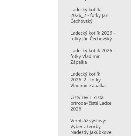
Ladecký kotlík
2026_2 - fotky Ján
Čechovský
Ladecký kotlík 2026 -
fotky Ján Čechovský
Ladecký kotlík 2026 -
fotky Vladimír
Zápalka
Ladecký kotlík
2026_2 - fotky
Vladimír Zápalka
Čistý revír=čistá
príroda=čisté Ladce
2026
Vernisáž výstavy:
Výber z tvorby
Nadeždy Jakúbkovej