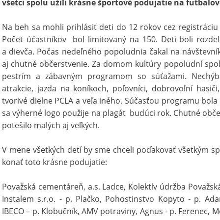
všetci spolu užili krásne športové podujatie na futbalo
Na beh sa mohli prihlásiť deti do 12 rokov cez registráciu
Počet účastníkov bol limitovaný na 150. Deti boli rozdel
a dievča. Počas nedeľného popoludnia čakal na návštevn
aj chutné občerstvenie. Za domom kultúry popoludní spoloč
pestrím a zábavným programom so súťažami. Nechýbal
atrakcie, jazda na koníkoch, poľovníci, dobrovoľní hasiči,
tvorivé dielne PCLA a veľa iného. Súčasťou programu bola 
sa výherné logo použije na plagát budúci rok. Chutné obč
potešilo malých aj veľkých.
V mene všetkých detí by sme chceli poďakovať všetkým 
konať toto krásne podujatie:
Považská cementáreň, a.s. Ladce, Kolektív údržba Považská
Instalem s.r.o. - p. Plačko, Pohostinstvo Kopyto - p. A
IBECO – p. Klobučník, AMV potraviny, Agnus - p. Ferenec, Mon