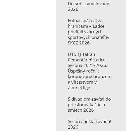
Do srdca vmaľované
2026
Futbal spája aj za
hranicami – Ladce
privítali vzácnych
športových priateľov
SKCZ 2026
U15 TJ Tatran
Cementáreň Ladce –
Sezóna 2025/2026:
Úspešný ročník
korunovaný bronzom
a víťazstvom v
Zimnej lige
S divadlom zavítal do
priestorov kaštieľa
smiech 2026
Sezóna odštartovaná!
2026