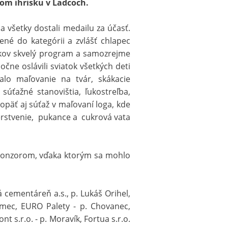
vom ihrisku v Ladcoch.
 a všetky dostali medailu za účasť.
ené do kategórii a zvlášť chlapec
íkov skvelý program a samozrejme
ne oslávili sviatok všetkých deti
o maľovanie na tvár, skákacie
 súťažné stanovištia, ľukostreľba,
opäť aj súťaž v maľovaní loga, kde
erstvenie, pukance a cukrová vata
sponzorom, vďaka ktorým sa mohlo
 cementáreň a.s., p. Lukáš Orihel,
damec, EURO Palety - p. Chovanec,
t s.r.o. - p. Moravík, Fortua s.r.o.