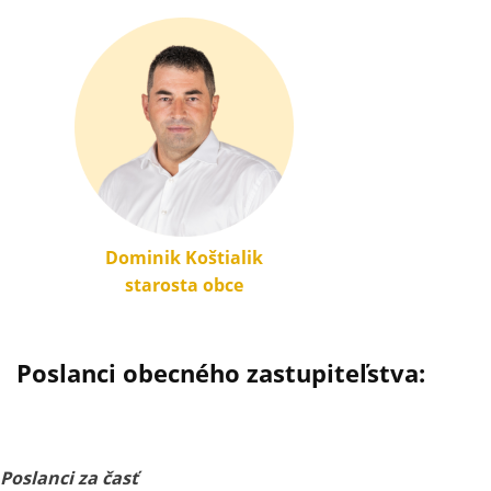
Do
mi
nik K
oštialik
starost
a o
b
ce
Poslanci obecného zastupiteľstva:
Poslanci za časť