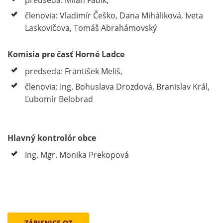
predseda: Milan Fábik,
členovia: Vladimír Češko, Dana Miháliková, Iveta
Laskovičova, Tomáš Abrahámovský
Komisia pre časť Horné Ladce
predseda: František Meliš,
členovia: Ing. Bohuslava Drozdová, Branislav Král,
Ľubomír Belobrad
Hlavný kontrolór obce
Ing. Mgr. Monika Prekopová
ZÁPISNICE OZ