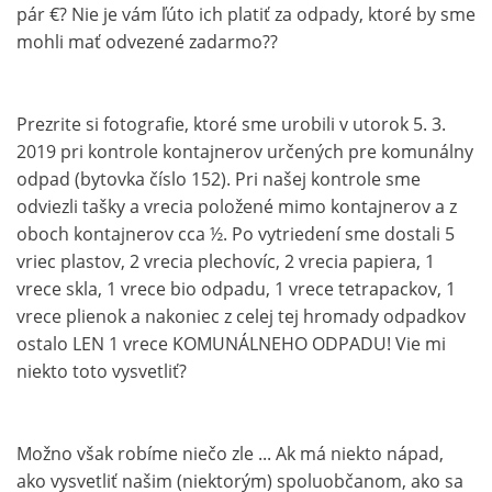
pár €? Nie je vám ľúto ich platiť za odpady, ktoré by sme
mohli mať odvezené zadarmo??
Prezrite si fotografie, ktoré sme urobili v utorok 5. 3.
2019 pri kontrole kontajnerov určených pre komunálny
odpad (bytovka číslo 152). Pri našej kontrole sme
odviezli tašky a vrecia položené mimo kontajnerov a z
oboch kontajnerov cca ½. Po vytriedení sme dostali 5
vriec plastov, 2 vrecia plechovíc, 2 vrecia papiera, 1
vrece skla, 1 vrece bio odpadu, 1 vrece tetrapackov, 1
vrece plienok a nakoniec z celej tej hromady odpadkov
ostalo LEN 1 vrece KOMUNÁLNEHO ODPADU! Vie mi
niekto toto vysvetliť?
Možno však robíme niečo zle ... Ak má niekto nápad,
ako vysvetliť našim (niektorým) spoluobčanom, ako sa