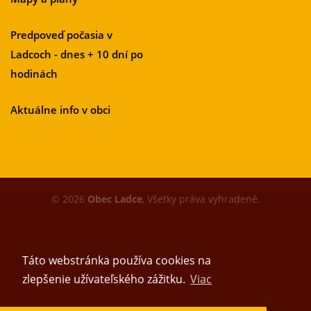
Predpoveď počasia v
Ladcoch - dnes + 10 dní po
hodinách
Aktuálne info v obci
© 2026
Obec Ladce
, Všetky práva vyhradené.
Táto webstránka používa cookies na
zlepšenie užívateľského zážitku.
Viac
Vytvoril tím