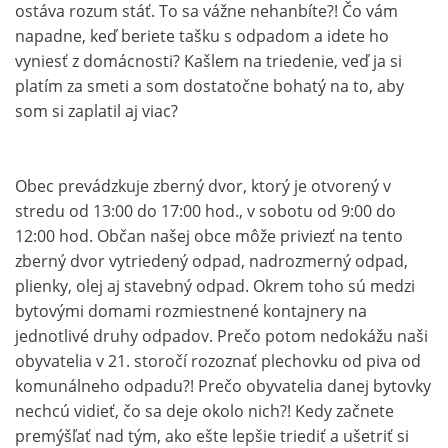
ostáva rozum stáť. To sa vážne nehanbíte?! Čo vám
napadne, keď beriete tašku s odpadom a idete ho
vyniesť z domácnosti? Kašlem na triedenie, veď ja si
platím za smeti a som dostatočne bohatý na to, aby
som si zaplatil aj viac?
Obec prevádzkuje zberný dvor, ktorý je otvorený v
stredu od 13:00 do 17:00 hod., v sobotu od 9:00 do
12:00 hod. Občan našej obce môže priviezť na tento
zberný dvor vytriedený odpad, nadrozmerný odpad,
plienky, olej aj stavebný odpad. Okrem toho sú medzi
bytovými domami rozmiestnené kontajnery na
jednotlivé druhy odpadov. Prečo potom nedokážu naši
obyvatelia v 21. storočí rozoznať plechovku od piva od
komunálneho odpadu?! Prečo obyvatelia danej bytovky
nechcú vidieť, čo sa deje okolo nich?! Kedy začnete
premýšľať nad tým, ako ešte lepšie triediť a ušetriť si