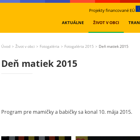
Projekty financované EÚ
AKTUÁLNE
ŽIVOT V OBCI
TRAN
Úvod
Život v obci
Fotogaléria
Fotogaléria 2015
Deň matiek 2015
>
>
>
>
Deň matiek 2015
Program pre mamičky a babičky sa konal 10. mája 2015.