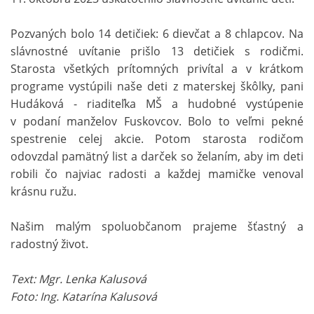
Pozvaných bolo 14 detičiek: 6 dievčat a 8 chlapcov. Na
slávnostné uvítanie prišlo 13 detičiek s rodičmi.
Starosta všetkých prítomných privítal a v krátkom
programe vystúpili naše deti z materskej škôlky, pani
Hudáková - riaditeľka MŠ a hudobné vystúpenie
v podaní manželov Fuskovcov. Bolo to veľmi pekné
spestrenie celej akcie. Potom starosta rodičom
odovzdal pamätný list a darček so želaním, aby im deti
robili čo najviac radosti a každej mamičke venoval
krásnu ružu.
Našim malým spoluobčanom prajeme šťastný a
radostný život.
Text: Mgr. Lenka Kalusová
Foto: Ing. Katarína Kalusová