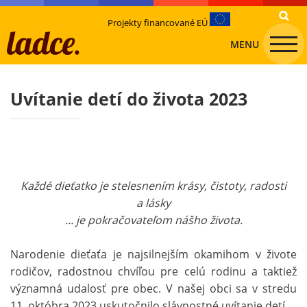
Projekty financované EÚ
MENU
Uvítanie detí do života 2023
Každé dieťatko je stelesnením krásy, čistoty, radosti
a lásky
... je pokračovateľom nášho života.
Narodenie dieťaťa je najsilnejším okamihom v živote
rodičov, radostnou chvíľou pre celú rodinu a taktiež
významná udalosť pre obec. V našej obci sa v stredu
11. októbra 2023 uskutočnilo slávnostné uvítanie detí.