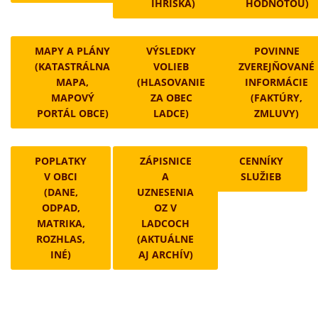
IHRISKA)
HODNOTOU)
MAPY A PLÁNY
VÝSLEDKY
POVINNE
(KATASTRÁLNA
VOLIEB
ZVEREJŇOVANÉ
MAPA,
(HLASOVANIE
INFORMÁCIE
MAPOVÝ
ZA OBEC
(FAKTÚRY,
PORTÁL OBCE)
LADCE)
ZMLUVY)
POPLATKY
ZÁPISNICE
CENNÍKY
V OBCI
A
SLUŽIEB
(DANE,
UZNESENIA
ODPAD,
OZ V
MATRIKA,
LADCOCH
ROZHLAS,
(AKTUÁLNE
INÉ)
AJ ARCHÍV)