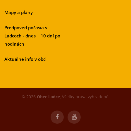
Mapy a plány
Predpoveď počasia v
Ladcoch - dnes + 10 dní po
hodinách
Aktuálne info v obci
© 2026
Obec Ladce
, Všetky práva vyhradené.