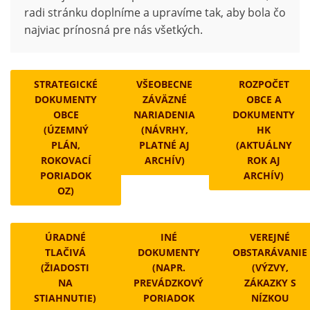
radi stránku doplníme a upravíme tak, aby bola čo
najviac prínosná pre nás všetkých.
STRATEGICKÉ
VŠEOBECNE
ROZPOČET
DOKUMENTY
ZÁVÄZNÉ
OBCE A
OBCE
NARIADENIA
DOKUMENTY
(ÚZEMNÝ
(NÁVRHY,
HK
PLÁN,
PLATNÉ AJ
(AKTUÁLNY
ROKOVACÍ
ARCHÍV)
ROK AJ
PORIADOK
ARCHÍV)
OZ)
ÚRADNÉ
INÉ
VEREJNÉ
TLAČIVÁ
DOKUMENTY
OBSTARÁVANIE
(ŽIADOSTI
(NAPR.
(VÝZVY,
NA
PREVÁDZKOVÝ
ZÁKAZKY S
STIAHNUTIE)
PORIADOK
NÍZKOU