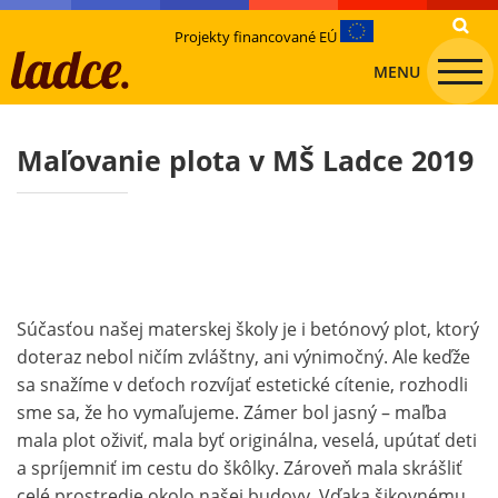
Projekty financované EÚ
MENU
Maľovanie plota v MŠ Ladce 2019
Súčasťou našej materskej školy je i betónový plot, ktorý
doteraz nebol ničím zvláštny, ani výnimočný. Ale keďže
sa snažíme v deťoch rozvíjať estetické cítenie, rozhodli
sme sa, že ho vymaľujeme. Zámer bol jasný – maľba
mala plot oživiť, mala byť originálna, veselá, upútať deti
a spríjemniť im cestu do škôlky. Zároveň mala skrášliť
celé prostredie okolo našej budovy. Vďaka šikovnému