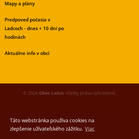
Mapy a plány
Predpoveď počasia v
Ladcoch - dnes + 10 dní po
hodinách
Aktuálne info v obci
© 2026
Obec Ladce
, Všetky práva vyhradené.
Táto webstránka používa cookies na
zlepšenie užívateľského zážitku.
Viac