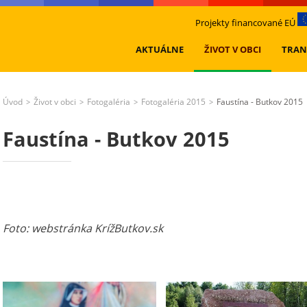
Projekty financované EÚ
AKTUÁLNE
ŽIVOT V OBCI
TRAN
Úvod
Život v obci
Fotogaléria
Fotogaléria 2015
Faustína - Butkov 2015
>
>
>
>
Faustína - Butkov 2015
Foto: webstránka KrížButkov.sk