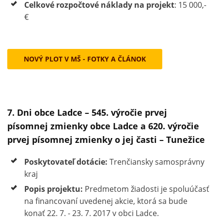
Celkové rozpočtové náklady na projekt
: 15 000,-
€
NOVÝ PLOT V MŠ - FOTKY A ČLÁNOK
7. Dni obce Ladce – 545. výročie prvej
písomnej zmienky obce Ladce a 620. výročie
prvej písomnej zmienky o jej časti – Tunežice
Poskytovateľ dotácie:
Trenčiansky samosprávny
kraj
Popis projektu:
Predmetom žiadosti je spoluúčasť
na financovaní uvedenej akcie, ktorá sa bude
konať 22. 7. - 23. 7. 2017 v obci Ladce.