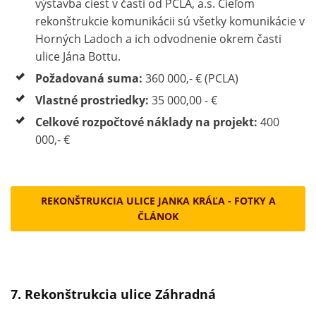
výstavba ciest v časti od PCLA, a.s. Cieľom
rekonštrukcie komunikácii sú všetky komunikácie v
Horných Ladoch a ich odvodnenie okrem časti
ulice Jána Bottu.
Požadovaná suma:
360 000,- € (PCLA)
Vlastné prostriedky:
35 000,00 - €
Celkové rozpočtové náklady na projekt:
400
000,- €
REKONŠTRUKCIA ULICE JANKA KRÁĽA - FOTKY A
ČLÁNOK
7. Rekonštrukcia ulice Záhradná