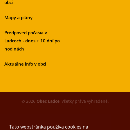
obci
Mapy a plány
Predpoveď počasia v
Ladcoch - dnes + 10 dní po
hodinách
Aktuálne info v obci
© 2026
Obec Ladce
, Všetky práva vyhradené.
Táto webstránka používa cookies na