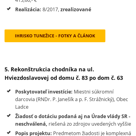
413,60,- €
Realizácia:
8/2017,
zrealizované
IHRISKO TUNEŽICE - FOTKY A ČLÁNOK
5. Rekonštrukcia chodníka na ul.
Hviezdoslavovej od domu č. 83 po dom č. 63
Poskytovateľ investície:
Miestni súkromní
darcovia (RNDr. P. Janešík a p. F. Strážnický), Obec
Ladce
Žiadosť o dotáciu podaná aj na Úrade vlády SR -
neschválená,
riešená zo zdrojov uvedených vyššie
Popis projektu:
Predmetom žiadosti je komplexná