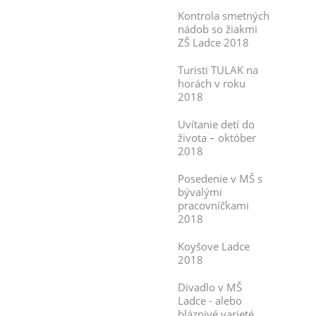
Kontrola smetných
nádob so žiakmi
ZŠ Ladce 2018
Turisti TULAK na
horách v roku
2018
Uvítanie detí do
života – október
2018
Posedenie v MŠ s
bývalými
pracovníčkami
2018
Koyšove Ladce
2018
Divadlo v MŠ
Ladce - alebo
bláznivé varieté