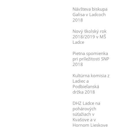
Návšteva biskupa
Galisa v Ladcoch
2018
Nový školský rok
2018/2019 v MŠ
Ladce
Pietna spomienka
pri príležitosti SNP
2018
Kultúrna komisia z
Ladiec a
Podbieľanská
držka 2018
DHZ Ladce na
pohárových
súťažiach v
Kvašove a v
Hornom Lieskove