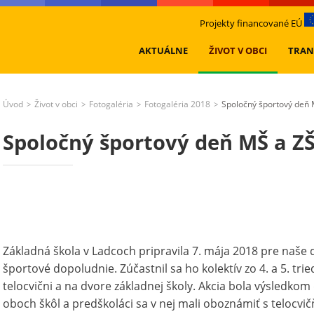
Projekty financované EÚ
AKTUÁLNE
ŽIVOT V OBCI
TRAN
Úvod
Život v obci
Fotogaléria
Fotogaléria 2018
Spoločný športový deň 
>
>
>
>
Spoločný športový deň MŠ a Z
Základná škola v Ladcoch pripravila 7. mája 2018 pre naše 
športové dopoludnie. Zúčastnil sa ho kolektív zo 4. a 5. tri
telocvični a na dvore základnej školy. Akcia bola výsledko
oboch škôl a predškoláci sa v nej mali oboznámiť s telocvi