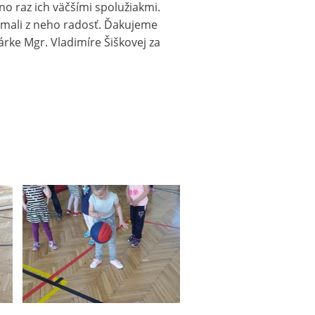
o raz ich väčšími spolužiakmi.
a mali z neho radosť. Ďakujeme
kárke Mgr. Vladimíre Šiškovej za