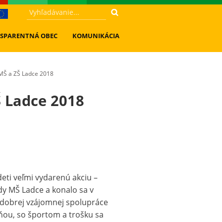
SPARENTNÁ OBEC
KOMUNIKÁCIA
MŠ a ZŠ Ladce 2018
Š Ladce 2018
deti veľmi vydarenú akciu –
edy MŠ Ladce a konalo sa v
m dobrej vzájomnej spolupráce
čňou, so športom a trošku sa