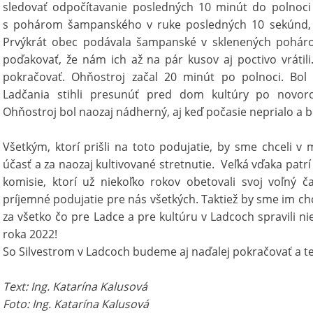
sledovať odpočítavanie posledných 10 minút do polnoci
s pohárom šampanského v ruke posledných 10 sekúnd, k
Prvýkrát obec podávala šampanské v sklenených pohá
poďakovať, že nám ich až na pár kusov aj poctivo vrátil
pokračovať. Ohňostroj začal 20 minút po polnoci. Bol
Ladčania stihli presunúť pred dom kultúry po novor
Ohňostroj bol naozaj nádherný, aj keď počasie neprialo a b
Všetkým, ktorí prišli na toto podujatie, by sme chceli 
účasť a za naozaj kultivované stretnutie. Veľká vďaka patr
komisie, ktorí už niekoľko rokov obetovali svoj voľný č
príjemné podujatie pre nás všetkých. Taktiež by sme im ch
za všetko čo pre Ladce a pre kultúru v Ladcoch spravili ni
roka 2022!
So Silvestrom v Ladcoch budeme aj naďalej pokračovať a te
Text: Ing. Katarína Kalusová
Foto: Ing. Katarína Kalusová