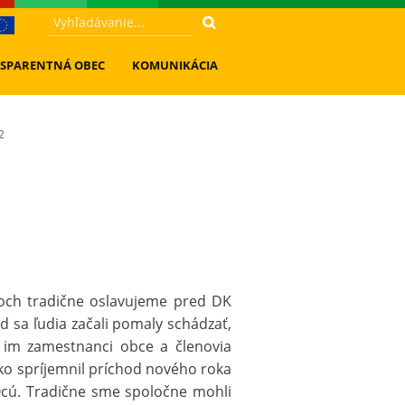
SPARENTNÁ OBEC
KOMUNIKÁCIA
2
coch tradične oslavujeme pred DK
d sa ľudia začali pomaly schádzať,
e im zamestnanci obce a členovia
usko spríjemnil príchod nového roka
Ocú. Tradične sme spoločne mohli