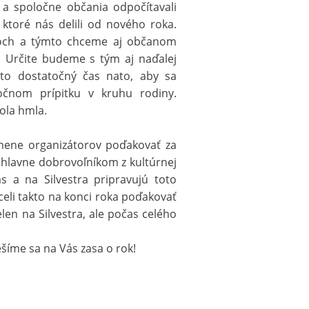
 a spoločne občania odpočítavali
toré nás delili od nového roka.
roch a týmto chceme aj občanom
i. Určite budeme s tým aj naďalej
 to dostatočný čas nato, aby sa
očnom prípitku v kruhu rodiny.
ola hmla.
v mene organizátorov poďakovať za
í hlavne dobrovoľníkom z kultúrnej
as a na Silvestra pripravujú toto
celi takto na konci roka poďakovať
elen na Silvestra, ale počas celého
šíme sa na Vás zasa o rok!