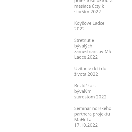
príležitosti októbra
mesiaca úcty k
starším 2022
Koyšove Ladce
2022
Stretnutie
bývalých
zamestnancov MŠ
Ladce 2022
Uvítanie detí do
života 2022
Rozlúčka s
bývalým
starostom 2022
Seminár nórskeho
partnera projektu
MaHoLa
17.10.2022