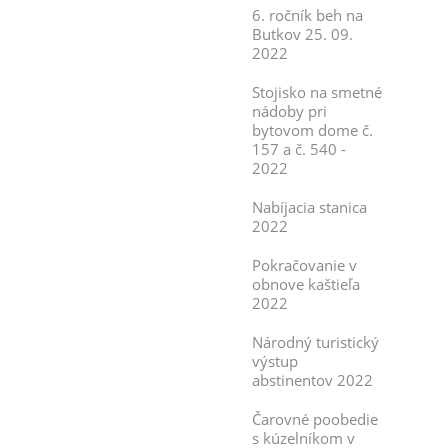
6. ročník beh na
Butkov 25. 09.
2022
Stojisko na smetné
nádoby pri
bytovom dome č.
157 a č. 540 -
2022
Nabíjacia stanica
2022
Pokračovanie v
obnove kaštieľa
2022
Národný turistický
výstup
abstinentov 2022
Čarovné poobedie
s kúzelníkom v