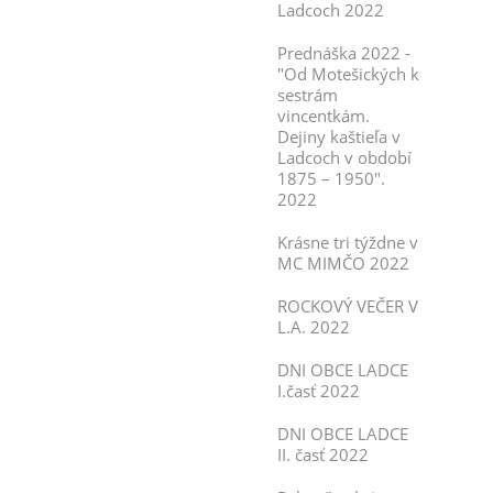
Ladcoch 2022
Prednáška 2022 -
"Od Motešických k
sestrám
vincentkám.
Dejiny kaštieľa v
Ladcoch v období
1875 – 1950".
2022
Krásne tri týždne v
MC MIMČO 2022
ROCKOVÝ VEČER V
L.A. 2022
DNI OBCE LADCE
I.časť 2022
DNI OBCE LADCE
II. časť 2022