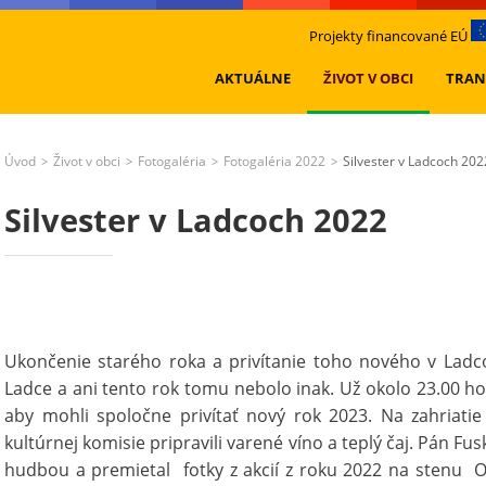
Projekty financované EÚ
AKTUÁLNE
ŽIVOT V OBCI
TRAN
Úvod
Život v obci
Fotogaléria
Fotogaléria 2022
Silvester v Ladcoch 202
>
>
>
>
Silvester v Ladcoch 2022
Ukončenie starého roka a privítanie toho nového v Lad
Ladce a ani tento rok tomu nebolo inak. Už okolo 23.00 ho
aby mohli spoločne privítať nový rok 2023. Na zahriati
kultúrnej komisie pripravili varené víno a teplý čaj. Pán F
hudbou a premietal fotky z akcií z roku 2022 na stenu 