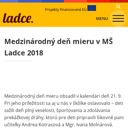
Projekty financované EÚ
MENU
Medzinárodný deň mieru v MŠ
Ladce 2018
Medzinárodný deň mieru obsadil v kalendári deň 21. 9.
Pri jeho príležitosti sa aj u nás v škôlke oslavovalo – deti
zažili deň plný veselosti, športovania a zdolávania
prekážkovej dráhy, ktorú pre deti pripravili šikovné pani
učiteľky Andrea Kotrasová a Mgr. Ivana Molnárová.