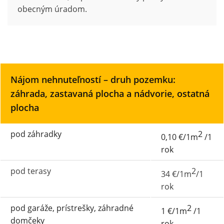
obecným úradom.
Nájom nehnuteľností – druh pozemku:
záhrada, zastavaná plocha a nádvorie, ostatná
plocha
pod záhradky
2
0,10 €/1m
/1
rok
pod terasy
2
34 €/1m
/1
rok
pod garáže, prístrešky, záhradné
2
1 €/1m
/1
domčeky
rok