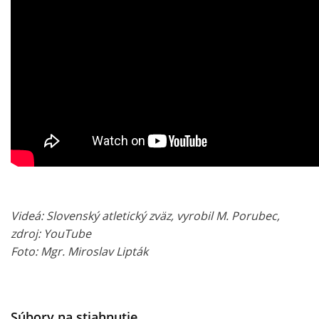
Videá: Slovenský atletický zväz, vyrobil M. Porubec,
zdroj: YouTube
Foto: Mgr. Miroslav Lipták
Súbory na stiahnutie