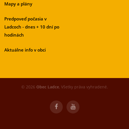
Mapy a plány
Predpoveď počasia v
Ladcoch - dnes + 10 dní po
hodinách
Aktuálne info v obci
© 2026
Obec Ladce
, Všetky práva vyhradené.