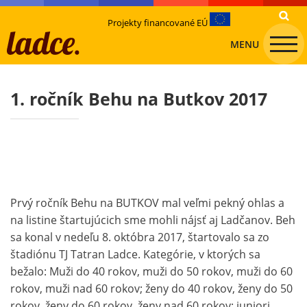
Projekty financované EÚ
MENU
1. ročník Behu na Butkov 2017
Prvý ročník Behu na BUTKOV mal veľmi pekný ohlas a
na listine štartujúcich sme mohli nájsť aj Ladčanov. Beh
sa konal v nedeľu 8. októbra 2017, štartovalo sa zo
štadiónu TJ Tatran Ladce. Kategórie, v ktorých sa
bežalo: Muži do 40 rokov, muži do 50 rokov, muži do 60
rokov, muži nad 60 rokov; ženy do 40 rokov, ženy do 50
rokov, ženy do 60 rokov, ženy nad 60 rokov; juniori,