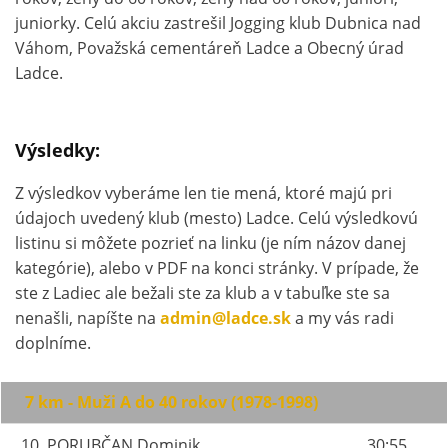
juniorky. Celú akciu zastrešil Jogging klub Dubnica nad
Váhom, Považská cementáreň Ladce a Obecný úrad
Ladce.
Výsledky:
Z výsledkov vyberáme len tie mená, ktoré majú pri
údajoch uvedený klub (mesto) Ladce. Celú výsledkovú
listinu si môžete pozrieť na linku (je ním názov danej
kategórie), alebo v PDF na konci stránky. V prípade, že
ste z Ladiec ale bežali ste za klub a v tabuľke ste sa
nenašli, napíšte na
admin@ladce.sk
a my vás radi
doplníme.
7 km - Muži A do 40 rokov (1978-1998)
10. PORUBČAN Dominik
30:55