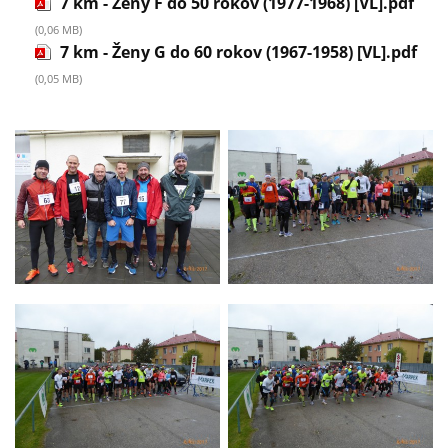
7 km - Ženy F do 50 rokov (1977-1968) [VL].pdf
(0,06 MB)
7 km - Ženy G do 60 rokov (1967-1958) [VL].pdf
(0,05 MB)