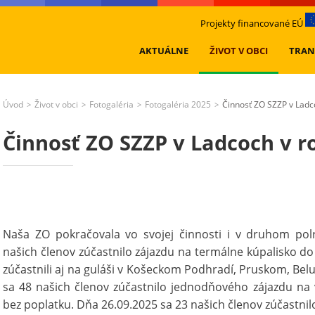
Projekty financované EÚ
AKTUÁLNE
ŽIVOT V OBCI
TRAN
Úvod
Život v obci
Fotogaléria
Fotogaléria 2025
Činnosť ZO SZZP v Ladc
>
>
>
>
Činnosť ZO SZZP v Ladcoch v r
Naša ZO pokračovala vo svojej činnosti i v druhom pol
našich členov zúčastnilo zájazdu na termálne kúpalisko do
zúčastnili aj na guláši v Košeckom Podhradí, Pruskom, Bel
sa 48 našich členov zúčastnilo jednodňového zájazdu na 
bez poplatku. Dňa 26.09.2025 sa 23 našich členov zúčastni