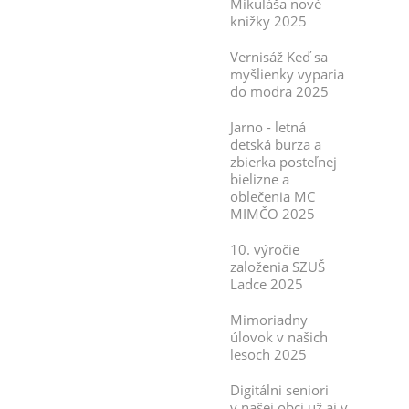
Mikuláša nové
knižky 2025
Vernisáž Keď sa
myšlienky vyparia
do modra 2025
Jarno - letná
detská burza a
zbierka posteľnej
bielizne a
oblečenia MC
MIMČO 2025
10. výročie
založenia SZUŠ
Ladce 2025
Mimoriadny
úlovok v našich
lesoch 2025
Digitálni seniori
v našej obci už aj v