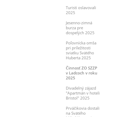
Turisti oslavovali
2025
Jesenno-zimná
burza pre
dospelých 2025
Poľovnícka omša
pri príležitosti
sviatku Svätého
Huberta 2025
Činnosť ZO SZZP
v Ladcoch v roku
2025
Divadelný zájazd
"Apartmán v hoteli
Bristol" 2025
Prváčikovia dostali
na Svätého