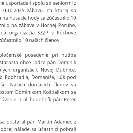
me usporiadali spolu so seniormi z
10.10.2025 zábavu, na ktorej sa
 na husacie hody sa zúčastnilo 10
tnilo na zábave v Hornej Porube,
ná organizácia SZZP v Púchove
zúčastnilo 10 našich členov.
oločenské posedenie pri hudbe
 starosta obce Ladce pán Dominik
ných organizácií, Novej Dubnice,
ého Podhradia, Domaniže, Lúk pod
uše. Našich domácich členov sa
arostom Dominikom Koštialikom sa
očúvanie hral hudobník pán Peter
 sa postaral pán Martin Adamec z
brej nálade sa účastnici pobrali