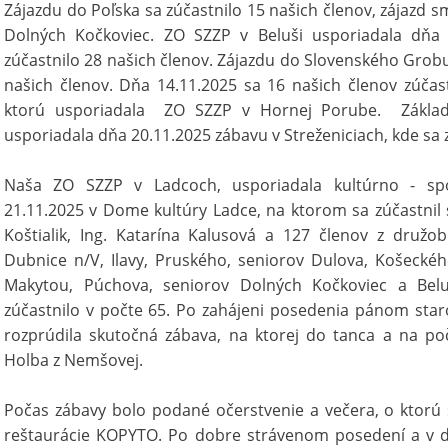
Zájazdu do Poľska sa zúčastnilo 15 našich členov, zájazd s
Dolných Kočkoviec. ZO SZZP v Beluši usporiadala dňa 
zúčastnilo 28 našich členov. Zájazdu do Slovenského Grobu
našich členov. Dňa 14.11.2025 sa 16 našich členov zúčas
ktorú usporiadala ZO SZZP v Hornej Porube. Základ
usporiadala dňa 20.11.2025 zábavu v Streženiciach, kde sa 
Naša ZO SZZP v Ladcoch, usporiadala kultúrno - sp
21.11.2025 v Dome kultúry Ladce, na ktorom sa zúčastnil
Koštialik, Ing. Katarína Kalusová a 127 členov z družob
Dubnice n/V, Ilavy, Pruského, seniorov Dulova, Košeck
Makytou, Púchova, seniorov Dolných Kočkoviec a Bel
zúčastnilo v počte 65. Po zahájeni posedenia pánom st
rozprúdila skutočná zábava, na ktorej do tanca a na p
Holba z Nemšovej.
Počas zábavy bolo podané očerstvenie a večera, o ktorú
reštaurácie KOPYTO. Po dobre strávenom posedení a v do