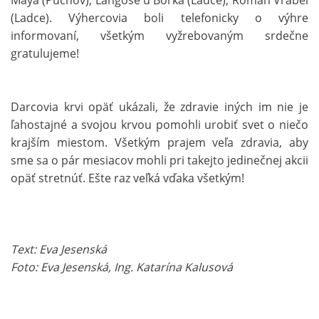
Maya (Púchov), Lángoše u Borka (Ladce), Roman Vrábel
(Ladce). Výhercovia boli telefonicky o výhre
informovaní, všetkým vyžrebovaným srdečne
gratulujeme!
Darcovia krvi opäť ukázali, že zdravie iných im nie je
ľahostajné a svojou krvou pomohli urobiť svet o niečo
krajším miestom. Všetkým prajem veľa zdravia, aby
sme sa o pár mesiacov mohli pri takejto jedinečnej akcii
opäť stretnúť. Ešte raz veľká vďaka všetkým!
Text: Eva Jesenská
Foto: Eva Jesenská, Ing. Katarína Kalusová