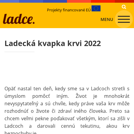
Projekty financované EÚ
MENU
Ladecká kvapka krvi 2022
Opäť nastal ten deň, kedy sme sa v Ladcoch stretli s
úmyslom pomôcť iným. Život je mnohokrát
nevyspytateľný a sú chvíle, kedy práve vaša krv môže
rozhodnúť o živote či zdraví iného človeka. Preto sa
chcem veľmi pekne poďakovať všetkým, ktorí sa zišli v
Ladcoch a darovali cennú tekutinu, akou krv
bezpochyby je.