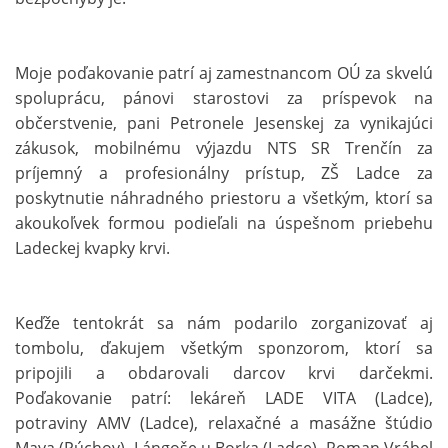
Moje poďakovanie patrí aj zamestnancom OÚ za skvelú
spoluprácu, pánovi starostovi za príspevok na
občerstvenie, pani Petronele Jesenskej za vynikajúci
zákusok, mobilnému výjazdu NTS SR Trenčín za
príjemný a profesionálny prístup, ZŠ Ladce za
poskytnutie náhradného priestoru a všetkým, ktorí sa
akoukoľvek formou podieľali na úspešnom priebehu
Ladeckej kvapky krvi.
Keďže tentokrát sa nám podarilo zorganizovať aj
tombolu, ďakujem všetkým sponzorom, ktorí sa
pripojili a obdarovali darcov krvi darčekmi.
Poďakovanie patrí: lekáreň LADE VITA (Ladce),
potraviny AMV (Ladce), relaxačné a masážne štúdio