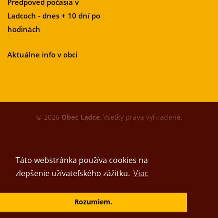
Predpoveď počasia v
Ladcoch - dnes + 10 dní po
hodinách
Aktuálne info v obci
© 2026
Obec Ladce
, Všetky práva vyhradené.
Táto webstránka používa cookies na
zlepšenie užívateľského zážitku.
Viac
Vytvoril tím
Rozumiem.