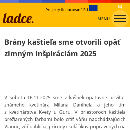
Projekty financované EÚ
MENU
Brány kaštieľa sme otvorili opäť
zimným inšpiráciám 2025
V sobotu 16.11.2025 sme v kaštieli opätovne privítali
známeho kvetinára Milana Danihela a jeho tím
z kvetinárstva Kvety u Guru. V priestoroch kaštieľa
prežiarených farbami bolo cítiť vôňu nadchádzajúcich
Vianoc, vôňu ihličia, prírody i koláčikov pripravených na