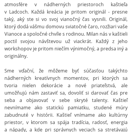
atmosfére v nádherných priestoroch kaštieľa
v Ladcoch. Každá kreácia je pritom originál - presne
taký, aký ste si vo svoj vianočný čas vysnili. Originál,
ktorý dodá vášmu domovu sviatočné čaro, rozžiari vaše
Vianoce a spoločné chvíle s rodinou. Milan nás v kaštieli
poctil svojou návštevou už viackrát. Každý z jeho
workshopov je pritom niečím výnimočný, a predsa iný a
originálny.
Sme vďační, že môžeme byť súčasťou takýchto
nádherných kreatívnych momentov, pri ktorých sa
tvoria nielen dekorácie a nové priateľstvá, ale
umožňujú nám zastaviť sa, dovoliť si darovať čas pre
seba a objavovať v sebe skryté talenty. Kaštieľ
nevnímame ako statickú pamiatku, studené múry
zabudnuté v histórii. Kaštieľ vnímame ako kultúrny
priestor, v ktorom sa spája tradícia, radosť, energia
a nápady, a kde pri správnych veciach sa stretávajú