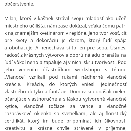
občerstvenie.
Milan, ktorý v kaštieli strávil svoju mladosť ako učeň
miestneho učilišťa, nám zase dokázal, vďaka čomu patrí
k najznámejším kvetinárom v regióne. Jeho tvorivosť, cit
pre kvety a dekoráciu je darom, ktorý ľudí spája
a obohacuje. A nenecháva si to len pre seba. Úsmev,
radosť z krásnych výtvorov a dobrú náladu prenáša na
ľudí vôkol neho a zapaľuje aj v nich iskru tvorivosti. Pod
jeho vedením účastníčkam workshopu s témou
„Vianoce“ vznikali pod rukami nádherné vianočné
kreácie. Kreácie, do ktorých vniesli jedinečnosť
vlastného dotyku a fantázie. Domov si odnášali nielen
očarujúce vlastnoručne a s láskou vytvorené vianočné
kytice, vianočné točiace sa vence a vianočné
rozprávkové okienko so svetielkami, ale aj floristický
certifikát, ktorý im bude pripomínať ich šikovnosť,
kreativitu a krásne chvíle strávené v príjemnej