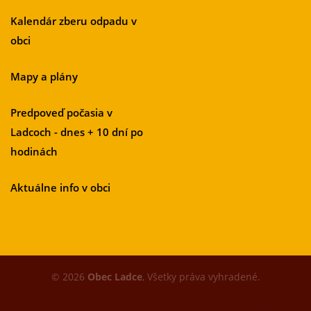
Kalendár zberu odpadu v
obci
Mapy a plány
Predpoveď počasia v
Ladcoch - dnes + 10 dní po
hodinách
Aktuálne info v obci
© 2026
Obec Ladce
, Všetky práva vyhradené.