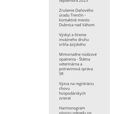
septembra 2025
Zrušenie Daňového
úradu Trenčín -
kontaktné miesto
Dubnica nad Váhom
Výskyt a šírenie
invázneho druhu
sršňa ázijského
Mimoriadne núdzové
opatrenia - Štátna
veterinárna a
potravinová správa
SR
Výzva na registráciu
chovu
hospodárskych
zvierat
Harmonogram
vývozu odpadu na