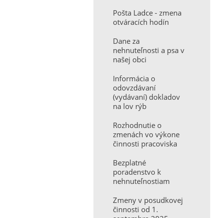
Pošta Ladce - zmena
otváracích hodín
Dane za
nehnuteľnosti a psa v
našej obci
Informácia o
odovzdávaní
(vydávaní) dokladov
na lov rýb
Rozhodnutie o
zmenách vo výkone
činnosti pracoviska
Bezplatné
poradenstvo k
nehnuteľnostiam
Zmeny v posudkovej
činnosti od 1.