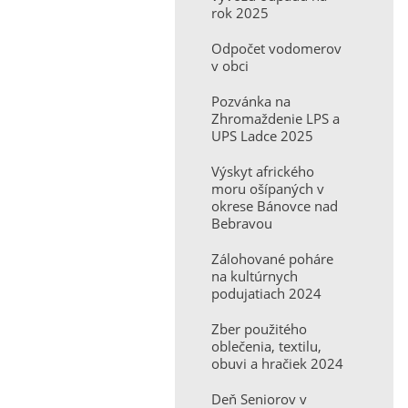
rok 2025
Odpočet vodomerov
v obci
Pozvánka na
Zhromaždenie LPS a
UPS Ladce 2025
Výskyt afrického
moru ošípaných v
okrese Bánovce nad
Bebravou
Zálohované poháre
na kultúrnych
podujatiach 2024
Zber použitého
oblečenia, textilu,
obuvi a hračiek 2024
Deň Seniorov v