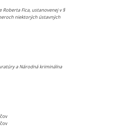
re Roberta Fica, ustanovenej v §
omeroch niektorých ústavných
kuratúry a Národná kriminálna
ičov
ičov