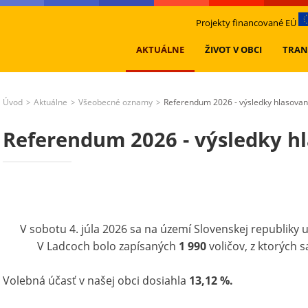
Projekty financované EÚ
AKTUÁLNE
ŽIVOT V OBCI
TRAN
Úvod
Aktuálne
Všeobecné oznamy
Referendum 2026 - výsledky hlasovan
>
>
>
Referendum 2026 - výsledky h
V sobotu 4. júla 2026 sa na území Slovenskej republik
V Ladcoch bolo zapísaných
1 990
voličov, z ktorých 
Volebná účasť v našej obci dosiahla
13,12 %.