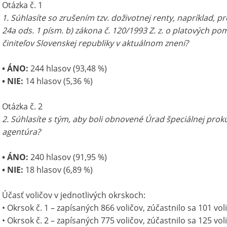
Otázka č. 1
1. Súhlasíte so zrušením tzv. doživotnej renty, napríklad, p
24a ods. 1 písm. b) zákona č. 120/1993 Z. z. o platových p
činiteľov Slovenskej republiky v aktuálnom znení?
• ÁNO:
244 hlasov (93,48 %)
• NIE:
14 hlasov (5,36 %)
Otázka č. 2
2. Súhlasíte s tým, aby boli obnovené Úrad špeciálnej pro
agentúra?
• ÁNO:
240 hlasov (91,95 %)
• NIE:
18 hlasov (6,89 %)
Účasť voličov v jednotlivých okrskoch:
• Okrsok č. 1 – zapísaných 866 voličov, zúčastnilo sa 101 vol
• Okrsok č. 2 – zapísaných 775 voličov, zúčastnilo sa 125 vol