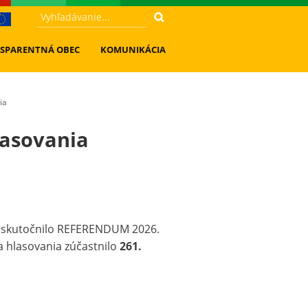
SPARENTNÁ OBEC
KOMUNIKÁCIA
ia
lasovania
y uskutočnilo REFERENDUM 2026.
sa hlasovania zúčastnilo
261.