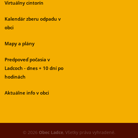
Virtuálny cintorín
Kalendár zberu odpadu v
obci
Mapy a plány
Predpoveď počasia v
Ladcoch - dnes + 10 dní po
hodinách
Aktuálne info v obci
© 2026
Obec Ladce
, Všetky práva vyhradené.