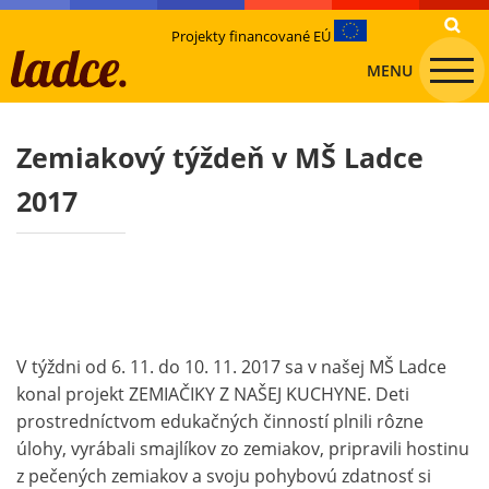
Projekty financované EÚ
MENU
Zemiakový týždeň v MŠ Ladce
2017
V týždni od 6. 11. do 10. 11. 2017 sa v našej MŠ Ladce
konal projekt ZEMIAČIKY Z NAŠEJ KUCHYNE. Deti
prostredníctvom edukačných činností plnili rôzne
úlohy, vyrábali smajlíkov zo zemiakov, pripravili hostinu
z pečených zemiakov a svoju pohybovú zdatnosť si