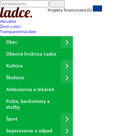
Projekty financované EÚ
Aktuálne
Život v obci
Transparentná obec
Komunikácia
Obec
Obecná knižnica Ladce
Kultúra
Školstvo
Ambulancia a lekáreň
Pošta, bankomaty a
služby
Šport
Separovanie a odpad