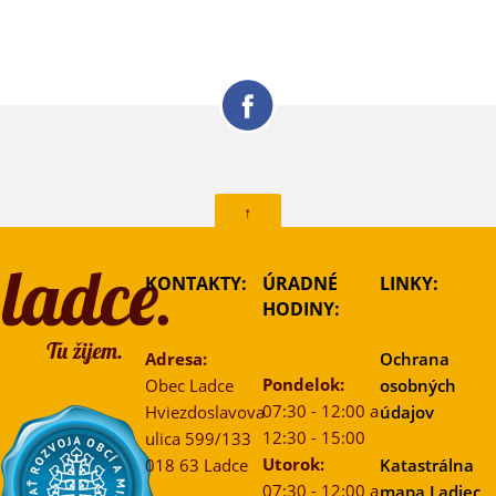
↑
KONTAKTY:
ÚRADNÉ
LINKY:
HODINY:
Adresa:
Ochrana
Pondelok:
Obec Ladce
osobných
07:30 - 12:00 a
Hviezdoslavova
údajov
12:30 - 15:00
ulica 599/133
Utorok:
018 63 Ladce
Katastrálna
07:30 - 12:00 a
mapa Ladiec