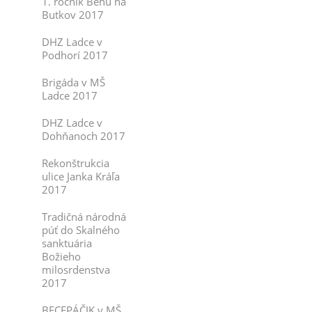
1. ročník Behu na
Butkov 2017
DHZ Ladce v
Podhorí 2017
Brigáda v MŠ
Ladce 2017
DHZ Ladce v
Dohňanoch 2017
Rekonštrukcia
ulice Janka Kráľa
2017
Tradičná národná
púť do Skalného
sanktuária
Božieho
milosrdenstva
2017
BECEPÁČIK v MŠ