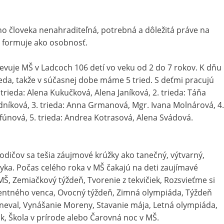
ho človeka nenahraditeľná, potrebná a dôležitá práve na
ťa formuje ako osobnosť.
vuje MŠ v Ladcoch 106 detí vo veku od 2 do 7 rokov. K dňu
ieda, takže v súčasnej dobe máme 5 tried. S deťmi pracujú
trieda: Alena Kukučková, Alena Janíková, 2. trieda: Táňa
dníková, 3. trieda: Anna Grmanová, Mgr. Ivana Molnárová, 4.
fúnová, 5. trieda: Andrea Kotrasová, Alena Svádová.
dičov sa tešia záujmové krúžky ako tanečný, výtvarný,
yka. Počas celého roka v MŠ čakajú na deti zaujímavé
 MŠ, Zemiačkový týždeň, Tvorenie z tekvičiek, Rozsvieťme si
entného venca, Ovocný týždeň, Zimná olympiáda, Týždeň
rneval, Vynášanie Moreny, Stavanie mája, Letná olympiáda,
ik, Škola v prírode alebo Čarovná noc v MŠ.