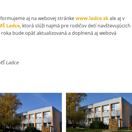
 informujeme aj na webovej stránke
www.ladce.sk
ale aj v
MŠ Ladce
, ktorá slúži najmä pre rodičov detí navštevujúcich
roka bude opäť aktualizovaná a doplnená aj webová
 MŠ Ladce