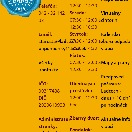
12:30 - 14:30
Telefón:
Streda:
042 - 32 142
Virtuálny
07:30 - 12:00 a
02
cintorín
12:30 - 16:30
Štvrtok:
Email:
Kalendár
07:30 - 12:00 a
starosta@ladce.sk
zberu odpadu
12:30 - 14:30
pripomienky@ladce.sk
v obci
Piatok:
07:30 - 12:00 a
Všetky
Mapy a plány
12:30 - 13:30
kontakty
Predpoveď
Obedňajšia
IČO:
počasia v
prestávka:
00317438
Ladcoch -
12:00 - 12:30
DIČ:
dnes + 10 dní
hod.
2020610933
po hodinách
Zberný dvor:
Administrátor
Aktuálne info
stránky:
v obci
Pondelok: