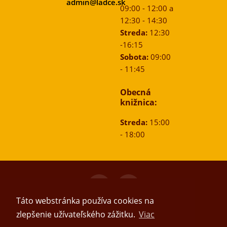
admin@ladce.sk
09:00 - 12:00 a
12:30 - 14:30
Streda:
12:30
-16:15
Sobota:
09:00
- 11:45
Obecná
knižnica:
Streda:
15:00
- 18:00
© 2026
Obec Ladce
, Všetky práva vyhradené.
Táto webstránka používa cookies na
zlepšenie užívateľského zážitku.
Viac