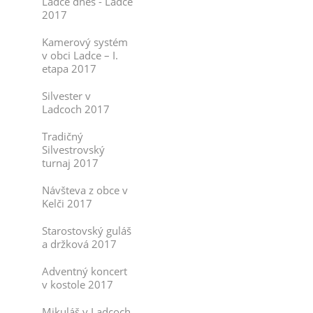
Ladce dnes - Ladce
2017
Kamerový systém
v obci Ladce – I.
etapa 2017
Silvester v
Ladcoch 2017
Tradičný
Silvestrovský
turnaj 2017
Návšteva z obce v
Kelči 2017
Starostovský guláš
a držková 2017
Adventný koncert
v kostole 2017
Mikuláš v Ladcoch