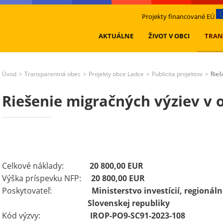
Projekty financované EÚ
AKTUÁLNE
ŽIVOT V OBCI
TRAN
Úvod
Transparentná obec
Projekty obce Ladce
Publicita projektov
Rieš
>
>
>
>
Riešenie migračných výziev v 
Celkové náklady:
20 800,00 EUR
Výška príspevku NFP:
20 800,00 EUR
Poskytovateľ:
Ministerstvo investícií, regionál
Slovenskej republiky
Kód výzvy:
IROP-PO9-SC91-2023-108