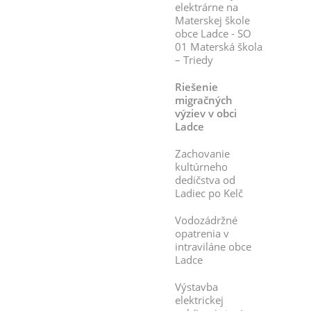
elektrárne na
Materskej škole
obce Ladce - SO
01 Materská škola
– Triedy
Riešenie
migračných
výziev v obci
Ladce
Zachovanie
kultúrneho
dedičstva od
Ladiec po Kelč
Vodozádržné
opatrenia v
intraviláne obce
Ladce
Výstavba
elektrickej