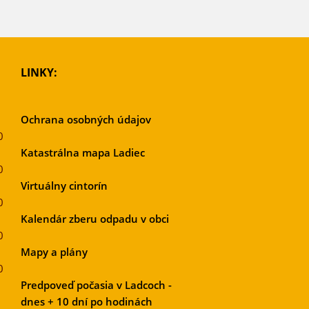
LINKY:
Ochrana osobných údajov
0
Katastrálna mapa Ladiec
0
Virtuálny cintorín
0
Kalendár zberu odpadu v obci
0
Mapy a plány
0
Predpoveď počasia v Ladcoch -
dnes + 10 dní po hodinách