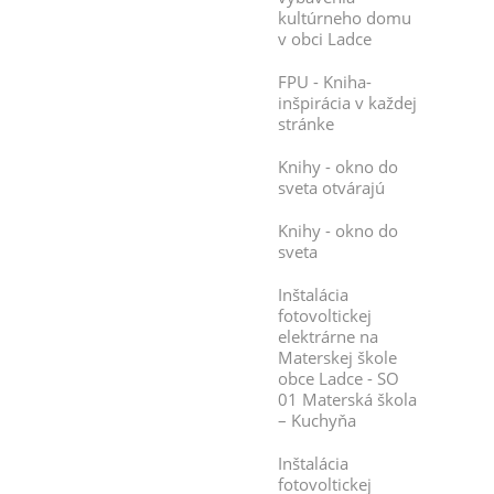
kultúrneho domu
v obci Ladce
FPU - Kniha-
inšpirácia v každej
stránke
Knihy - okno do
sveta otvárajú
Knihy - okno do
sveta
Inštalácia
fotovoltickej
elektrárne na
Materskej škole
obce Ladce - SO
01 Materská škola
– Kuchyňa
Inštalácia
fotovoltickej