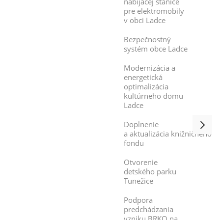
nabíjacej stanice
pre elektromobily
v obci Ladce
Bezpečnostný
systém obce Ladce
Modernizácia a
energetická
optimalizácia
kultúrneho domu
Ladce
Doplnenie
a aktualizácia knižničného
fondu
Otvorenie
detského parku
Tunežice
Podpora
predchádzania
vzniku BRKO na