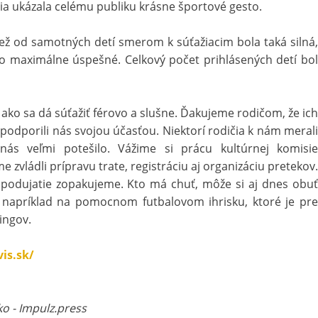
nia ukázala celému publiku krásne športové gesto.
iež od samotných detí smerom k súťažiacim bola taká silná,
o maximálne úspešné. Celkový počet prihlásených detí bol
ko sa dá súťažiť férovo a slušne. Ďakujeme rodičom, že ich
podporili nás svojou účasťou. Niektorí rodičia k nám merali
 nás veľmi potešilo. Vážime si prácu kultúrnej komisie
 zvládli prípravu trate, registráciu aj organizáciu pretekov.
i podujatie zopakujeme. Kto má chuť, môže si aj dnes obuť
– napríklad na pomocnom futbalovom ihrisku, ktoré je pre
ingov.
is.sk/
ko - Impulz.press