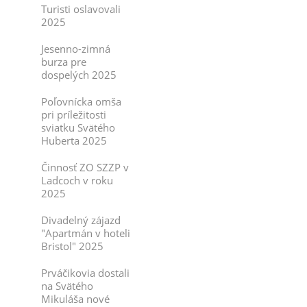
Turisti oslavovali
2025
Jesenno-zimná
burza pre
dospelých 2025
Poľovnícka omša
pri príležitosti
sviatku Svätého
Huberta 2025
Činnosť ZO SZZP v
Ladcoch v roku
2025
Divadelný zájazd
"Apartmán v hoteli
Bristol" 2025
Prváčikovia dostali
na Svätého
Mikuláša nové