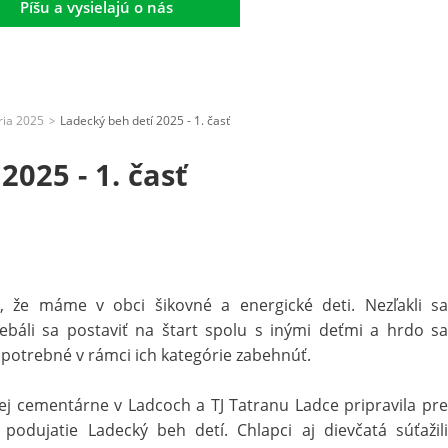
Píšu a vysielajú o nás
ria 2025
Ladecký beh detí 2025 - 1. časť
>
2025 - 1. časť
, že máme v obci šikovné a energické deti. Nezľakli sa
ebáli sa postaviť na štart spolu s inými deťmi a hrdo sa
 potrebné v rámci ich kategórie zabehnúť.
j cementárne v Ladcoch a TJ Tatranu Ladce pripravila pre
podujatie Ladecký beh detí. Chlapci aj dievčatá súťažili