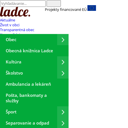
Projekty financované EÚ
Aktuálne
Život v obci
Transparentná obec
Komunikácia
Obec
Obecná knižnica Ladce
Kultúra
Školstvo
Ambulancia a lekáreň
Pošta, bankomaty a
služby
Šport
Separovanie a odpad