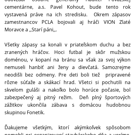
cementárne, a.s. Pavel Kohout, bude tento rok
vystavená práve na ich stredisku. Okrem zápasov
zamestnancov PCLA bojovali aj hráči VION Zlaté
Moravce a ,,Starí páni,,.
Všetky zápasy sa konali v priateľskom duchu a bez
zranených hráčov. Hoci futbal je skôr mužskou
doménou, v kopaní na bránu sa však za svoj výkon
nemuseli hanbiť ani ženy a dievčatá. Samozrejme
neodišli bez odmeny. Pre deti boli tiež pripravené
rôzne súťaže a skákací hrad. Všetci si pochutili na
skvelom guláši a nakoľko bolo horúce počasie, bol
zabezpečený aj pitný režim. Deň plný športových
zážitkov ukončila zábava s domácou hudobnou
skupinou Fonetik.
Ďakujeme všetkým, ktorí akýmkoľvek spôsobom