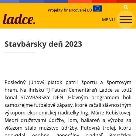
Projekty financované EÚ
MENU
Stavbársky deň 2023
Posledný júnový piatok patril športu a športovým
hrám. Na ihrisku TJ Tatran Cementáreň Ladce sa totiž
konal STAVBÁRSKY DEŇ. Hlavným programom boli
samozrejme futbalové zápasy, ktoré začali slávnostným
výkopom ekonomickej riaditeľky Ing. Márie Kebískovej.
Medzi družstvami údržby, lom, baliareň a výroba sa
víťazom stalo mužstvo údržby. Putovná trofej, ktorú
odovzdal osobne generálny riaditeľ Považskej