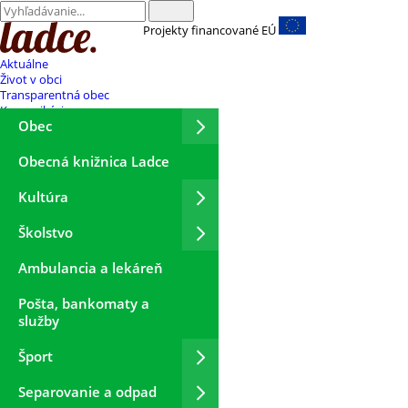
Projekty financované EÚ
Aktuálne
Život v obci
Transparentná obec
Komunikácia
Obec
Obecná knižnica Ladce
Kultúra
Školstvo
Ambulancia a lekáreň
Pošta, bankomaty a
služby
Šport
Separovanie a odpad