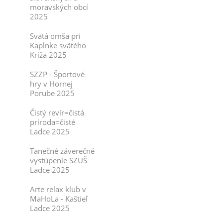
moravských obcí
2025
Svätá omša pri
Kaplnke svätého
Kríža 2025
SZZP - Športové
hry v Hornej
Porube 2025
Čistý revír=čistá
príroda=čisté
Ladce 2025
Tanečné záverečné
vystúpenie SZUŠ
Ladce 2025
Arte relax klub v
MaHoLa - Kaštieľ
Ladce 2025