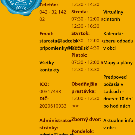
12:30 - 14:30
Telefón:
Streda:
042 - 32 142
Virtuálny
07:30 - 12:00 a
02
cintorín
12:30 - 16:30
Štvrtok:
Email:
Kalendár
07:30 - 12:00 a
starosta@ladce.sk
zberu odpadu
12:30 - 14:30
pripomienky@ladce.sk
v obci
Piatok:
07:30 - 12:00 a
Všetky
Mapy a plány
12:30 - 13:30
kontakty
Predpoveď
Obedňajšia
IČO:
počasia v
prestávka:
00317438
Ladcoch -
12:00 - 12:30
DIČ:
dnes + 10 dní
hod.
2020610933
po hodinách
Zberný dvor:
Administrátor
Aktuálne info
stránky:
v obci
Pondelok:
admin@ladce.sk