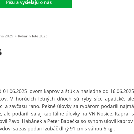
Píšu a vysielajú o nás
ria 2025
Rybári v lete 2025
>
5
d 01.06.2025 lovom kaprov a šťúk a následne od 16.06.2025
ov. V horúcich letných dňoch sú ryby síce apatické, ale
ci a zavčasu ráno. Pekné úlovky sa rybárom podarili najmä
 ale podarili sa aj kapitálne úlovky na VN Nosice. Kapra s
lovil Pavol Habánek a Peter Babečka so synom ulovil kaprov
vdovi sa zas podaril zubáč dlhý 91 cm s váhou 6 kg .