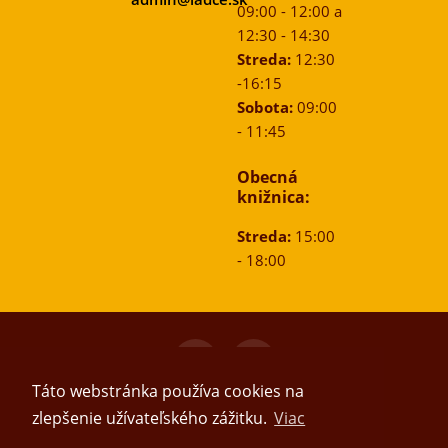
09:00 - 12:00 a
12:30 - 14:30
Streda:
12:30
-16:15
Sobota:
09:00
- 11:45
Obecná
knižnica:
Streda:
15:00
- 18:00
© 2026
Obec Ladce
, Všetky práva vyhradené.
Táto webstránka používa cookies na
zlepšenie užívateľského zážitku.
Viac