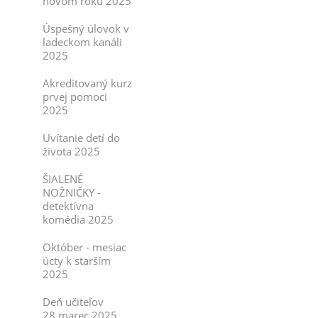
novom roku 2025
Úspešný úlovok v
ladeckom kanáli
2025
Akreditovaný kurz
prvej pomoci
2025
Uvítanie detí do
života 2025
ŠIALENÉ
NOŽNIČKY -
detektívna
komédia 2025
Október - mesiac
úcty k starším
2025
Deň učiteľov
28.marec 2025