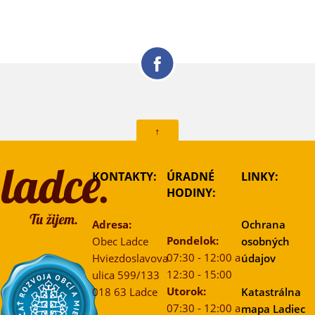
↑
KONTAKTY:
ÚRADNÉ
LINKY:
HODINY:
Adresa:
Ochrana
Pondelok:
Obec Ladce
osobných
07:30 - 12:00 a
Hviezdoslavova
údajov
12:30 - 15:00
ulica 599/133
Utorok:
018 63 Ladce
Katastrálna
07:30 - 12:00 a
mapa Ladiec