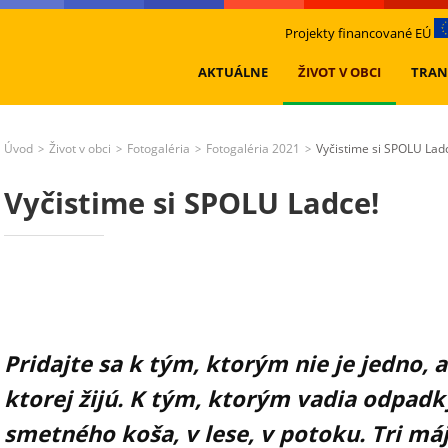
Projekty financované EÚ
AKTUÁLNE
ŽIVOT V OBCI
TRAN
Úvod
Život v obci
Fotogaléria
Fotogaléria 2021
Vyčistime si SPOLU Lad
>
>
>
>
Vyčistime si SPOLU Ladce!
Pridajte sa k tým, ktorým nie je jedno, 
ktorej žijú. K tým, ktorým vadia odpadk
smetného koša, v lese, v potoku. Tri m