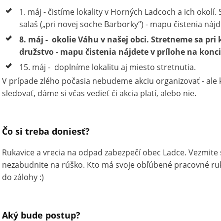
1. máj - čistíme lokality v Horných Ladcoch a ich okolí
salaš („pri novej soche Barborky“) - mapu čistenia nájd
8. máj - okolie Váhu v našej obci. Stretneme sa p
družstvo - mapu čistenia nájdete v prílohe na konci
15. máj - doplníme lokalitu aj miesto stretnutia.
V prípade zlého počasia nebudeme akciu organizovať - al
sledovať, dáme si včas vedieť či akcia platí, alebo nie.
Čo si treba doniesť?
Rukavice a vrecia na odpad zabezpečí obec Ladce. Vezmite 
nezabudnite na rúško. Kto má svoje obľúbené pracovné rukav
do zálohy :)
Aký bude postup?