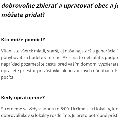
dobrovoľne zbierať a upratovať obec a je
môžete pridať!
Kto môže pomôcť?
Vítaní ste všetci: mladí, starší, aj naša najstaršia generácia
pohybovať sa budete v teréne. Ak si na to netrúfate, podpo
napríklad pozametáte cestu pred vaším domom, vyzbierate
upracete priestor pri zástavke alebo zberných nádobách. Ka
počíta!
Kedy upratujeme?
Stretneme sa vždy v sobotu o 8:00. Určíme si tri lokality, k
dobrovoľníkov si lokality rozdelíme. Je preto potrebné prísť