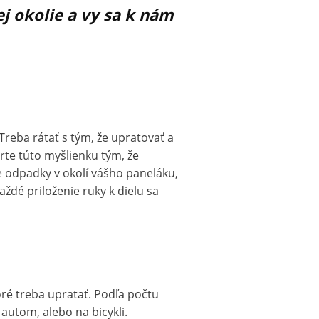
j okolie a vy sa k nám
. Treba rátať s tým, že upratovať a
rte túto myšlienku tým, že
 odpadky v okolí vášho paneláku,
ždé priloženie ruky k dielu sa
toré treba upratať. Podľa počtu
 autom, alebo na bicykli.