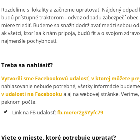
Rozdelíme si lokality a začneme upratovať. Nájdený odpad
budú prístupné traktorom - odvoz odpadu zabezpečí obec
miere triediť. Budeme sa snažiť dodržiavať medzi sebou o
ak všetci, ktorí sa k nám pripoja, budú fit a o svojom zdr
najmenšie pochybnosti.
Treba sa nahlásiť?
Vytvorili sme Facebookovú udalosť, v ktorej môžete pre
nahlasovanie nebude potrebné, všetky informácie budeme 
v udalosti na Facebooku
a aj na webovej stránke. Veríme,
peknom počte.
Link na FB udalosť:
fb.me/e/2gSYyfc79
Viete o mieste, ktoré potrebuje upratať?