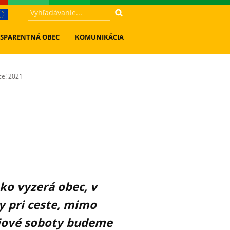
SPARENTNÁ OBEC
KOMUNIKÁCIA
ce! 2021
ako vyzerá obec, v
y pri ceste, mimo
ájové soboty budeme