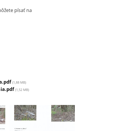
môžete písať na
a.pdf
(1,88 MB)
ia.pdf
(1,52 MB)