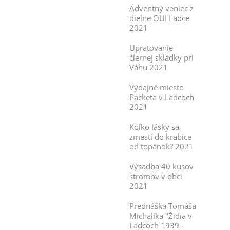
Adventný veniec z
dielne OUI Ladce
2021
Upratovanie
čiernej skládky pri
Váhu 2021
Výdajné miesto
Packeta v Ladcoch
2021
Koľko lásky sa
zmestí do krabice
od topánok? 2021
Výsadba 40 kusov
stromov v obci
2021
Prednáška Tomáša
Michalíka "Židia v
Ladcoch 1939 -