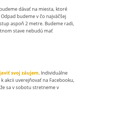
 budeme dávať na miesta, ktoré
. Odpad budeme v čo najväčšej
dstup aspoň 2 metre. Budeme radi,
avotnom stave nebudú mať
javiť svoj záujem
. Individuálne
k akcii uverejňovať na Facebooku,
 že sa v sobotu stretneme v