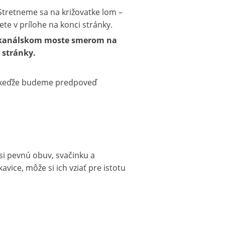
. Stretneme sa na križovatke lom –
ete v prílohe na konci stránky.
ri kanálskom moste smerom na
 stránky.
e keďže budeme predpoveď
si pevnú obuv, svačinku a
ice, môže si ich vziať pre istotu