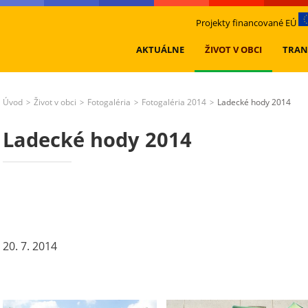
Projekty financované EÚ
AKTUÁLNE
ŽIVOT V OBCI
TRAN
Úvod
Život v obci
Fotogaléria
Fotogaléria 2014
Ladecké hody 2014
>
>
>
>
Ladecké hody 2014
20. 7. 2014