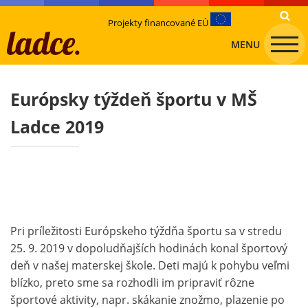
Projekty financované EÚ
MENU
Európsky týždeň športu v MŠ
Ladce 2019
Pri príležitosti Európskeho týždňa športu sa v stredu
25. 9. 2019 v dopoludňajších hodinách konal športový
deň v našej materskej škole. Deti majú k pohybu veľmi
blízko, preto sme sa rozhodli im pripraviť rôzne
športové aktivity, napr. skákanie znožmo, plazenie po