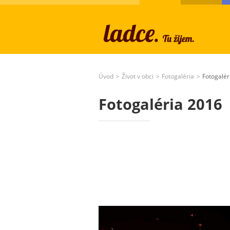
Úvod
Život v obci
Fotogaléria
Fotogalér
>
>
>
Fotogaléria 2016