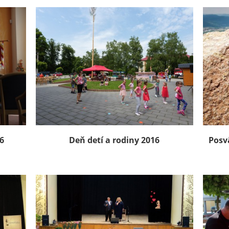
6
Deň detí a rodiny 2016
Posv