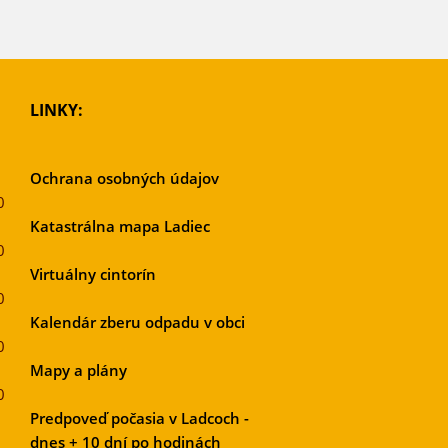
LINKY:
Ochrana osobných údajov
0
Katastrálna mapa Ladiec
0
Virtuálny cintorín
0
Kalendár zberu odpadu v obci
0
Mapy a plány
0
Predpoveď počasia v Ladcoch -
dnes + 10 dní po hodinách