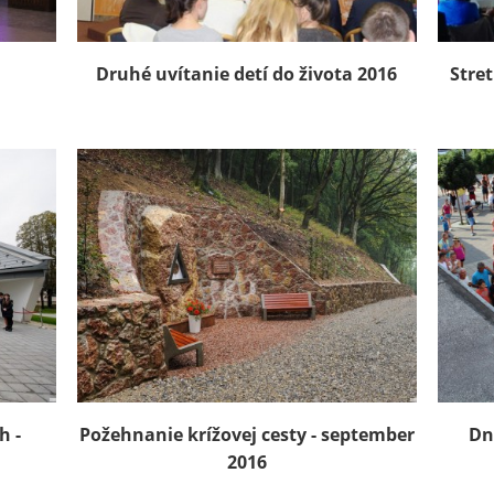
Druhé uvítanie detí do života 2016
Stret
h -
Požehnanie krížovej cesty - september
Dn
2016