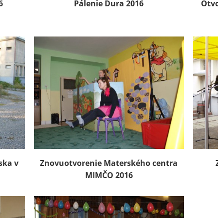
6
Pálenie Ďura 2016
Otvo
ska v
Znovuotvorenie Materského centra
MIMČO 2016