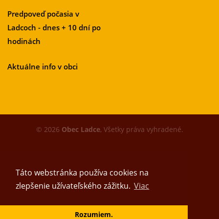
Predpoveď počasia v
Ladcoch - dnes + 10 dní po
hodinách
Aktuálne info v obci
© 2026
Obec Ladce
, Všetky práva vyhradené.
Táto webstránka používa cookies na
zlepšenie užívateľského zážitku.
Viac
Vytvoril tím
Rozumiem.