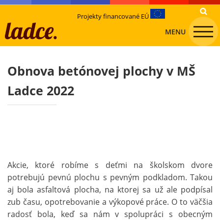
Projekty financované EÚ
MENU
Obnova betónovej plochy v MŠ
Ladce 2022
Akcie, ktoré robíme s deťmi na školskom dvore
potrebujú pevnú plochu s pevným podkladom. Takou
aj bola asfaltová plocha, na ktorej sa už ale podpísal
zub času, opotrebovanie a výkopové práce. O to väčšia
radosť bola, keď sa nám v spolupráci s obecným