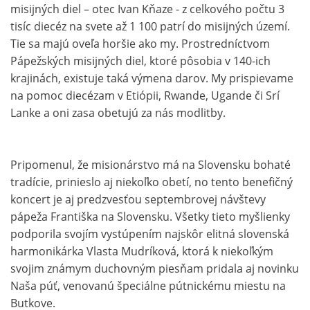
misijných diel – otec Ivan Kňaze - z celkového počtu 3
tisíc diecéz na svete až 1 100 patrí do misijných území.
Tie sa majú oveľa horšie ako my. Prostredníctvom
Pápežských misijných diel, ktoré pôsobia v 140-ich
krajinách, existuje taká výmena darov. My prispievame
na pomoc diecézam v Etiópii, Rwande, Ugande či Srí
Lanke a oni zasa obetujú za nás modlitby.
Pripomenul, že misionárstvo má na Slovensku bohaté
tradície, prinieslo aj niekoľko obetí, no tento benefičný
koncert je aj predzvesťou septembrovej návštevy
pápeža Františka na Slovensku. Všetky tieto myšlienky
podporila svojím vystúpením najskôr elitná slovenská
harmonikárka Vlasta Mudríková, ktorá k niekoľkým
svojim známym duchovným piesňam pridala aj novinku
Naša púť, venovanú špeciálne pútnickému miestu na
Butkove.