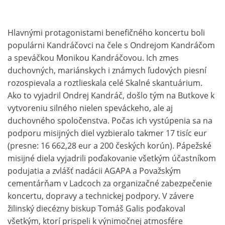
Hlavnými protagonistami benefičného koncertu boli
populárni Kandráčovci na čele s Ondrejom Kandráčom
a speváčkou Monikou Kandráčovou. Ich zmes
duchovných, mariánskych i známych ľudových piesní
rozospievala a roztlieskala celé Skalné skantuárium.
Ako to vyjadril Ondrej Kandráč, došlo tým na Butkove k
vytvoreniu silného nielen speváckeho, ale aj
duchovného spoločenstva. Počas ich vystúpenia sa na
podporu misijných diel vyzbieralo takmer 17 tisíc eur
(presne: 16 662,28 eur a 200 českých korún). Pápežské
misijné diela vyjadrili poďakovanie všetkým účastníkom
podujatia a zvlášť nadácii AGAPA a Považským
cementárňam v Ladcoch za organizačné zabezpečenie
koncertu, dopravy a technickej podpory. V závere
žilinský diecézny biskup Tomáš Galis poďakoval
všetkým, ktorí prispeli k výnimočnej atmosfére