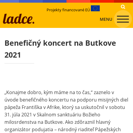
Projekty financované EÚ
MENU
Benefičný koncert na Butkove
2021
„Konajme dobro, kým máme na to čas,“ zaznelo v
úvode benefičného koncertu na podporu misijných diel
pápeža Františka v Afrike, ktorý sa uskutočnil v sobotu
31. júla 2021 v Skalnom sanktuáriu Božieho
milosrdenstva na Butkove. Ako zdôraznil hlavný
organizátor podujatia – národný riaditeľ Pápežských