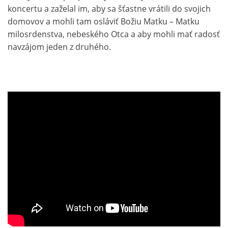
koncertu a zaželal im, aby sa šťastne vrátili do svojich
domovov a mohli tam osláviť Božiu Matku – Matku
milosrdenstva, nebeského Otca a aby mohli mať radosť
navzájom jeden z druhého.