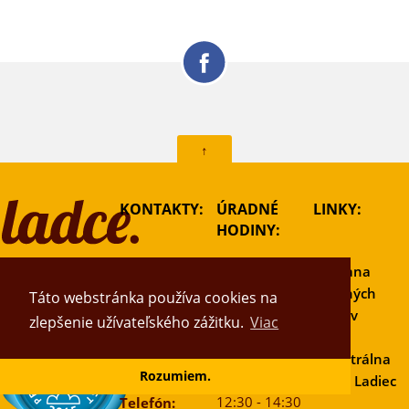
↑
KONTAKTY:
ÚRADNÉ
LINKY:
HODINY:
Adresa:
Ochrana
Pondelok:
Obec Ladce
osobných
Táto webstránka používa cookies na
07:30 - 12:00 a
Hviezdoslavova
údajov
zlepšenie užívateľského zážitku.
Viac
12:30 - 15:00
ulica 599/133
Utorok:
018 63 Ladce
Katastrálna
Rozumiem.
07:30 - 12:00 a
mapa Ladiec
12:30 - 14:30
Telefón: