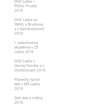
DHZ Ladce –
PIDHL Pruské
2018
DHZ Ladce na
SMHL v Brumove
a v Kameničanoch
2018
I. vedomostná
akadémia v ZŠ
Ladce 2018
DHZ Ladce v
Hornej Porube a v
Streženiciach 2018
Plavecký výcvik
detí z MŠ Ladce
2018
Deň detí a rodiny
2018