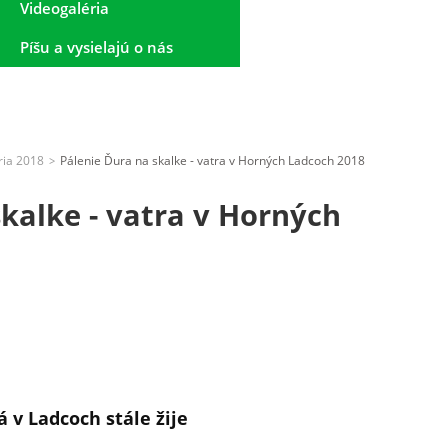
Videogaléria
Píšu a vysielajú o nás
ria 2018
Pálenie Ďura na skalke - vatra v Horných Ladcoch 2018
>
skalke - vatra v Horných
á v Ladcoch stále žije