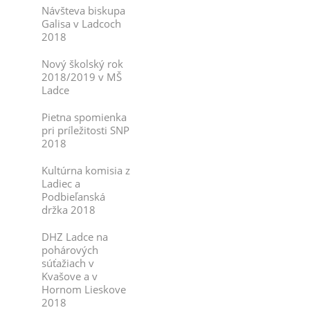
Návšteva biskupa
Galisa v Ladcoch
2018
Nový školský rok
2018/2019 v MŠ
Ladce
Pietna spomienka
pri príležitosti SNP
2018
Kultúrna komisia z
Ladiec a
Podbieľanská
držka 2018
DHZ Ladce na
pohárových
súťažiach v
Kvašove a v
Hornom Lieskove
2018