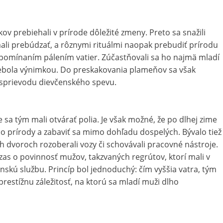
v prebiehali v prírode dôležité zmeny. Preto sa snažili
a mali prebúdzať, a rôznymi rituálmi naopak prebudiť prírodu
e spomínaním pálením vatier. Zúčastňovali sa ho najmä mladí
nebola výnimkou. Do preskakovania plameňov sa však
a sprievodu dievčenského spevu.
e sa tým mali otvárať polia. Je však možné, že po dlhej zime
o prírody a zabaviť sa mimo dohľadu dospelých. Bývalo tiež
h dvoroch rozoberali vozy či schovávali pracovné nástroje.
zas o povinnosť mužov, takzvaných regrútov, ktorí mali v
nskú službu. Princíp bol jednoduchý: čím vyššia vatra, tým
 o prestížnu záležitosť, na ktorú sa mladí muži dlho