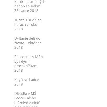
Kontrola smetných
nádob so žiakmi
ZŠ Ladce 2018
Turisti TULAK na
horách v roku
2018
Uvítanie detí do
života – október
2018
Posedenie v MŠ s
bývalými
pracovníčkami
2018
Koyšove Ladce
2018
Divadlo v MŠ
Ladce - alebo
bláznivé varieté