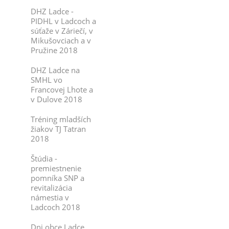
DHZ Ladce -
PIDHL v Ladcoch a
súťaže v Záriečí, v
Mikušovciach a v
Pružine 2018
DHZ Ladce na
SMHL vo
Francovej Lhote a
v Dulove 2018
Tréning mladších
žiakov TJ Tatran
2018
Štúdia -
premiestnenie
pomníka SNP a
revitalizácia
námestia v
Ladcoch 2018
Dni obce Ladce