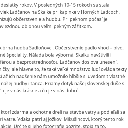
 desiatky rokov. V posledných 10-15 rokoch sa stala
oviek Ladčanov na Skalke pri kaplnke v Horných Ladcoch.
izujú občerstvenie a hudbu. Pri peknom počasí je
hviezdnou oblohou veľmi pekným zážitkom.
lklórna hudba Sadloňovci. Občerstvenie padlo vhod – pivo,
né špeciality. Nálada bola výborná, Skalku navštívili i
mosférou a bezprostrednosťou Ladčanov doslova unesení.
čky, ale hlavne to, že také veľké množstvo ľudí ovláda texty
Asi až ich nadšenie nám umožnilo hlbšie si uvedomiť vlastné
u našej hudby i tanca. Priamy dotyk našej slovenskej duše s
o je v nás krásne a čo je v nás dobré.
torí zdarma a ochotne dreli na stavbe vatry a podieľali sa
i vatre. Vďaka patrí aj Jožkovi Mikušincovi, ktorý tento rok
kcie. Určite si jeho fotografie pozrite, stoja za to.