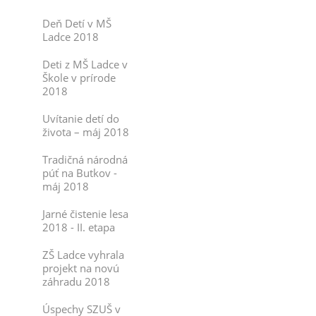
Deň Detí v MŠ
Ladce 2018
Deti z MŠ Ladce v
Škole v prírode
2018
Uvítanie detí do
života – máj 2018
Tradičná národná
púť na Butkov -
máj 2018
Jarné čistenie lesa
2018 - II. etapa
ZŠ Ladce vyhrala
projekt na novú
záhradu 2018
Úspechy SZUŠ v