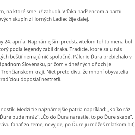
ým, na ktoré sme už zabudli. Vďaka nadšencom a partii
ých skupín z Horných Ladiec žije ďalej.
ny 24. apríla. Najznámejším predstaviteľom tohto mena bol
ktorý podľa legendy zabil draka. Tradície, ktoré sa u nás
tých beštií nemajú nič spoločné. Pálenie Ďura prebiehalo v
západnom Slovensku, pričom v dnešných dňoch je
v Trenčianskom kraji. Niet preto divu, že mnohí obyvatelia
radíciou doposiaľ nestretli.
nostík. Medzi tie najznámejšie patria napríklad: „Koľko ráz
Ďure bude mráz“, „Čo do Ďura narastie, to po Ďure skape“,
rávu ťahať zo zeme, nevyjde, po Ďure ju môžeš mlatkom biť,