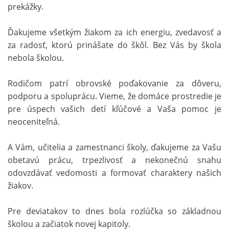
prekážky.
Ďakujeme všetkým žiakom za ich energiu, zvedavosť a
za radosť, ktorú prinášate do škôl. Bez Vás by škola
nebola školou.
Rodičom patrí obrovské poďakovanie za dôveru,
podporu a spoluprácu. Vieme, že domáce prostredie je
pre úspech vašich detí kľúčové a Vaša pomoc je
neoceniteľná.
A Vám, učitelia a zamestnanci školy, ďakujeme za Vašu
obetavú prácu, trpezlivosť a nekonečnú snahu
odovzdávať vedomosti a formovať charaktery našich
žiakov.
Pre deviatakov to dnes bola rozlúčka so základnou
školou a začiatok novej kapitoly.