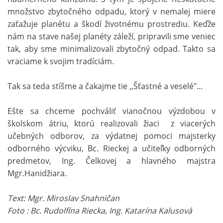
množstvo zbytočného odpadu, ktorý v nemalej miere
zaťažuje planétu a škodí životnému prostrediu. Keďže
nám na stave našej planéty záleží, pripravili sme veniec
tak, aby sme minimalizovali zbytočný odpad. Takto sa
vraciame k svojim tradíciám.
Tak sa teda stíšme a čakajme tie ,,Šťastné a veselé"...
Ešte sa chceme pochváliť vianočnou výzdobou v
školskom átriu, ktorú realizovali žiaci z viacerých
učebných odborov, za výdatnej pomoci majsterky
odborného výcviku, Bc. Rieckej a učiteľky odborných
predmetov, Ing. Čelkovej a hlavného majstra
Mgr.Hanidžiara.
Text: Mgr. Miroslav Snahničan
Foto : Bc. Rudolfína Riecka, Ing. Katarína Kalusová