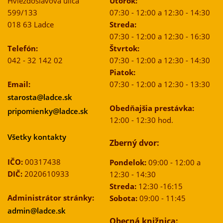
Hviezdoslavova ulica
Utorok:
599/133
07:30 - 12:00 a 12:30 - 14:30
018 63 Ladce
Streda:
07:30 - 12:00 a 12:30 - 16:30
Telefón:
Štvrtok:
042 - 32 142 02
07:30 - 12:00 a 12:30 - 14:30
Piatok:
Email:
07:30 - 12:00 a 12:30 - 13:30
starosta@ladce.sk
Obedňajšia prestávka:
pripomienky@ladce.sk
12:00 - 12:30 hod.
Všetky kontakty
Zberný dvor:
IČO:
00317438
Pondelok:
09:00 - 12:00 a
DIČ:
2020610933
12:30 - 14:30
Streda:
12:30 -16:15
Administrátor stránky:
Sobota:
09:00 - 11:45
admin@ladce.sk
Obecná knižnica: