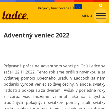
Projekty financované EÚ
MENU
Adventný veniec 2022
Prípravné práce na adventnom venci pri Ocú Ladce sa
začali 22.11.2022. Tento rok sme prišli s novinkou a za
výdatnej pomoci Obecného úradu v Ladcoch sa nám
podarilo vyrobiť veniec zo živej čečiny. Vianoce, sviatky
radosti a pokoja sú za dverami. Avšak v posledné roky
si čoraz viac môžeme všimnúť, ako sa z týchto
tradičných pokojných sviatkov pomaly stali sviatky
nadmerného konzumu. S tým je spojené neskutočné