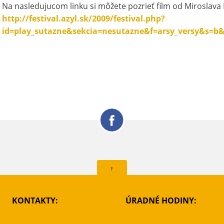
Na nasledujucom linku si môžete pozrieť film od Miroslav
http://festival.azyl.sk/2009/festival.php?
id=play_sutazne&sekcia=nesutazne&f=arsy_versy&s=b&t
↑
KONTAKTY:
ÚRADNÉ HODINY: