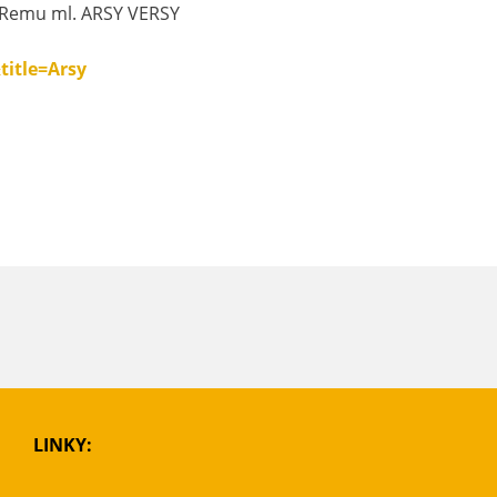
a Remu ml. ARSY VERSY
itle=Arsy
LINKY: