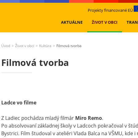
Projekty financované EÚ
AKTUÁLNE
ŽIVOT V OBCI
TRAN
Úvod
Život v obci
Kultúra
Filmová tvorba
>
>
>
Filmová tvorba
Ladce vo filme
Z Ladiec pochádza mladý filmár
Miro Remo
.
Po absolvovaní základnej školy v Ladcoch pokračoval v štú
Bystrici. Film študoval v ateliéri Vlada Balca na VŠMU, kde