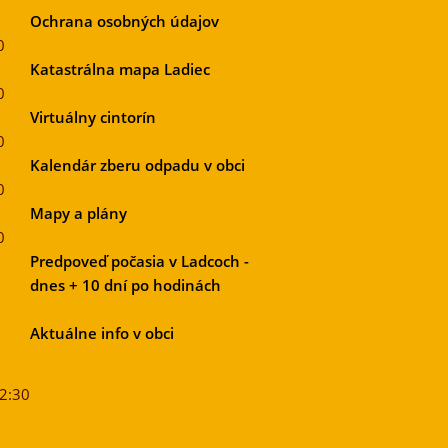
Ochrana osobných údajov
0
Katastrálna mapa Ladiec
0
Virtuálny cintorín
0
Kalendár zberu odpadu v obci
0
Mapy a plány
0
Predpoveď počasia v Ladcoch -
dnes + 10 dní po hodinách
Aktuálne info v obci
12:30