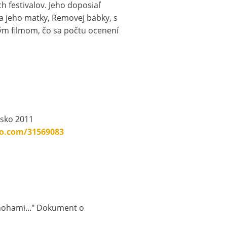
h festivalov. Jeho doposiaľ
a jeho matky, Removej babky, s
ým filmom, čo sa počtu ocenení
nsko 2011
eo.com/31569083
 nohami..." Dokument o