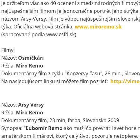
Je držiteľom viac ako 40 ocenení z medzinárodných filmovýc
najúspešnejším filmom je jednoznačne portrét jeho strýka 
názvom Arsy-Versy. Film je vôbec najúspešnejším slovensk
týka. Oficiálna webová stránka:
www.miroremo.sk
(spracované podla www.csfd.sk)
Filmy:
Názov:
Osmičkári
Réžia:
Miro Remo
Dokumentárny film z cyklu "Konzervy času", 26 min., Slove
Na nasledujúcom linku si môžete film pozrieť:
http://vim
Názov:
Arsy Versy
Réžia:
Miro Remo
Dokumentárny film, 23 min, farba, Slovensko 2009
Synopsa: "
Ľubomír Rem
o
ako muž, čo prevrátil svet hore
amatérskom filmárovi, ktorý celý život pozoruje netopiere.