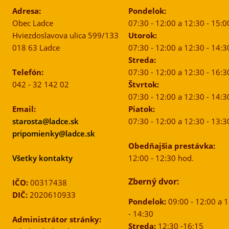
Adresa:
Pondelok:
Obec Ladce
07:30 - 12:00 a 12:30 - 15:0
Hviezdoslavova ulica 599/133
Utorok:
018 63 Ladce
07:30 - 12:00 a 12:30 - 14:3
Streda:
Telefón:
07:30 - 12:00 a 12:30 - 16:3
042 - 32 142 02
Štvrtok:
07:30 - 12:00 a 12:30 - 14:3
Email:
Piatok:
starosta@ladce.sk
07:30 - 12:00 a 12:30 - 13:3
pripomienky@ladce.sk
Obedňajšia prestávka:
Všetky kontakty
12:00 - 12:30 hod.
Zberný dvor:
IČO:
00317438
DIČ:
2020610933
Pondelok:
09:00 - 12:00 a 
- 14:30
Administrátor stránky:
Streda:
12:30 -16:15