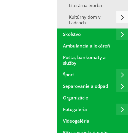
Literárna tvorba
Kultúrny dom v
Ladcoch
Školstvo
Ambulancia a lekáreň
Pošta, bankomaty a
služby
Šport
Separovanie a odpad
Organizácie
Fotogaléria
Videogaléria
Píšu a vysielajú o nás