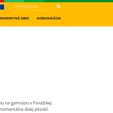
SPARENTNÁ OBEC
KOMUNIKÁCIA
diu na gymnáziu v Považskej
 i momentálne ďalej pôsobí.