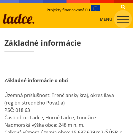
Projekty financované EÚ
MENU
Základné informácie
Základné informácie o obci
Územná príslušnosť: Trenčiansky kraj, okres Ilava
(región stredného Považia)
PSČ: 018 63
Časti obce: Ladce, Horné Ladce, Tunežice
Nadmorská výška obce: 248 m n. m.
Celková výmera územia obce: 15 687 629 m2 (ŠÚSR, r.