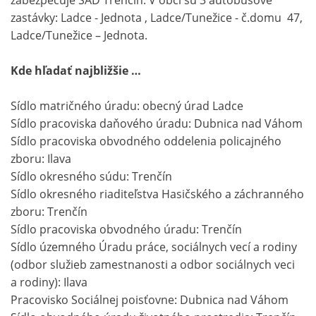
zabezpečuje SAD Trenčín. V obci sú 3 autobusové
zastávky: Ladce - Jednota , Ladce/Tunežice - č.domu 47,
Ladce/Tunežice – Jednota.
Kde hľadať najbližšie …
Sídlo matričného úradu: obecný úrad Ladce
Sídlo pracoviska daňového úradu: Dubnica nad Váhom
Sídlo pracoviska obvodného oddelenia policajného
zboru: Ilava
Sídlo okresného súdu: Trenčín
Sídlo okresného riaditeľstva Hasičského a záchranného
zboru: Trenčín
Sídlo pracoviska obvodného úradu: Trenčín
Sídlo územného Úradu práce, sociálnych vecí a rodiny
(odbor služieb zamestnanosti a odbor sociálnych veci
a rodiny): Ilava
Pracovisko Sociálnej poisťovne: Dubnica nad Váhom