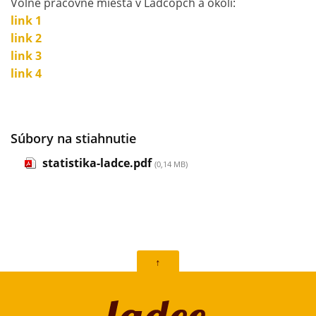
Voľné pracovné miesta v Ladcopch a okolí:
link 1
link 2
link 3
link 4
Súbory na stiahnutie
statistika-ladce.pdf
(0,14 MB)
↑