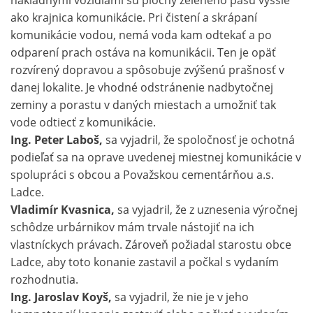
nákladnými vozidlami sú plochy zeleného pásu vyššie
ako krajnica komunikácie. Pri čistení a skrápaní
komunikácie vodou, nemá voda kam odtekať a po
odparení prach ostáva na komunikácii. Ten je opäť
rozvírený dopravou a spôsobuje zvýšenú prašnosť v
danej lokalite. Je vhodné odstránenie nadbytočnej
zeminy a porastu v daných miestach a umožniť tak
vode odtiecť z komunikácie.
Ing. Peter Laboš,
sa vyjadril, že spoločnosť je ochotná
podieľať sa na oprave uvedenej miestnej komunikácie v
spolupráci s obcou a Považskou cementárňou a.s.
Ladce.
Vladimír Kvasnica,
sa vyjadril, že z uznesenia výročnej
schôdze urbárnikov mám trvale nástojiť na ich
vlastníckych právach. Zároveň požiadal starostu obce
Ladce, aby toto konanie zastavil a počkal s vydaním
rozhodnutia.
Ing. Jaroslav Koyš,
sa vyjadril, že nie je v jeho