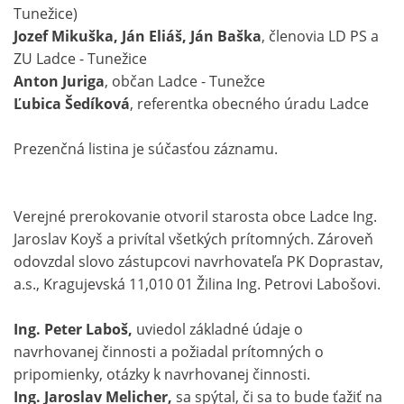
Tunežice)
Jozef Mikuška, Ján Eliáš, Ján Baška
, členovia LD PS a
ZU Ladce - Tunežice
Anton Juriga
, občan Ladce - Tunežce
Ľubica Šedíková
, referentka obecného úradu Ladce
Prezenčná listina je súčasťou záznamu.
Verejné prerokovanie otvoril starosta obce Ladce Ing.
Jaroslav Koyš a privítal všetkých prítomných. Zároveň
odovzdal slovo zástupcovi navrhovateľa PK Doprastav,
a.s., Kragujevská 11,010 01 Žilina Ing. Petrovi Labošovi.
Ing. Peter Laboš,
uviedol základné údaje o
navrhovanej činnosti a požiadal prítomných o
pripomienky, otázky k navrhovanej činnosti.
Ing. Jaroslav Melicher,
sa spýtal, či sa to bude ťažiť na