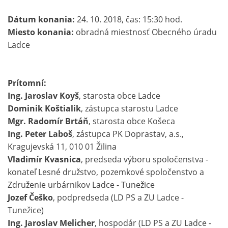
Dátum konania:
24. 10. 2018, čas: 15:30 hod.
Miesto konania:
obradná miestnosť Obecného úradu
Ladce
Prítomní:
Ing. Jaroslav Koyš
, starosta obce Ladce
Dominik Koštialik
, zástupca starostu Ladce
Mgr. Radomír Brtáň
, starosta obce Košeca
Ing. Peter Laboš
, zástupca PK Doprastav, a.s.,
Kragujevská 11, 010 01 Žilina
Vladimír Kvasnica
, predseda výboru spoločenstva -
konateľ Lesné družstvo, pozemkové spoločenstvo a
Združenie urbárnikov Ladce - Tunežice
Jozef Češko
, podpredseda (LD PS a ZU Ladce -
Tunežice)
Ing. Jaroslav Melicher
, hospodár (LD PS a ZU Ladce -