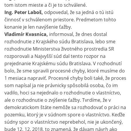
tom istom mieste a či je to schválené.
Ing. Peter Laboš,
odpovedal, že sa jedná o tú istú
činnosť v schválenom priestore. Predmetom tohto
konanie je len navýšenie ťažby.
Vladimír Kvasnica,
informoval, že dnes dostal
rozhodnutie z Krajského súdu Bratislava, lebo sme
rozhodnutie Ministerstva životného prostredia SR
rozporovali a Najvyšší súd dal tento rozpor na
prejednanie Krajskému súdu Bratislava. V rozhodnutí
bolo, že sme spravili procesné chyby, ktoré musíme do
1 mesiaca napraviť. Procesné chyby boli také, že proces
som napísal ja nie právnicky spôsobilá osoba, čo im
vadilo, hoci sa nejednalo o rozhodnutie o vlastníctvo,
ale o rozhodnutie o zvýšenie ťažby. Tvrdíme, že v
demokratickom štáte nemôže sa rozhodovať o práci na
pozemku, ktorý je v súdnom spore o vlastníctvo. Keďže
súdny spor o vlastníctvo neprebehol, nie je ukončený,
bude 12. 12. 2018, to znamená, že dávam návrh ako