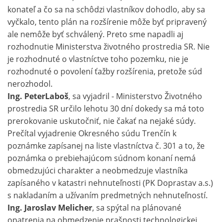
konateľ a čo sa na schôdzi vlastníkov dohodlo, aby sa
vyčkalo, tento plán na rozšírenie môže byť pripravený
ale nemôže byť schválený. Preto sme napadli aj
rozhodnutie Ministerstva životného prostredia SR. Nie
je rozhodnuté o vlastníctve toho pozemku, nie je
rozhodnuté o povolení ťažby rozšírenia, pretože súd
nerozhodol.
Ing. PeterLaboš
, sa vyjadril - Ministerstvo Životného
prostredia SR určilo lehotu 30 dní dokedy sa má toto
prerokovanie uskutočniť, nie čakať na nejaké súdy.
Prečítal vyjadrenie Okresného súdu Trenčín k
poznámke zapísanej na liste vlastníctva č. 301 a to, že
poznámka o prebiehajúcom súdnom konaní nemá
obmedzujúci charakter a neobmedzuje vlastníka
zapísaného v katastri nehnuteľnosti (PK Doprastav a.s.)
s nakladaním a užívaním predmetných nehnuteľností.
Ing. Jaroslav Melicher
, sa spýtal na plánované
opatrenia na obmedzenie prašnosti technologickej