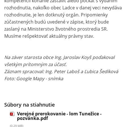
kompetencií konanie zastaviť alebo počkať s vydaním
rozhodnutia, nakoľko obec Ladce v danej veci nevydáva
rozhodnutie, je len dotknutý orgán. Pripomienky
zúčastnených budú uvedené v zápise, ktorý bude
zaslaný na Ministerstvo životného prostredia SR.
Musíme rešpektovať aktuálny právny stav.
Na záver starosta obce Ing. Jaroslav Koyš poďakoval
všetkým prítomným za účasť.
Záznam spracoval: Ing. Peter Laboš a Ľubica Šedíková
Foto: Google Mapy - snímka
Súbory na stiahnutie
Verejné prerokovanie - lom Tunežice -
pozvánka.pdf
(0,29 MB)