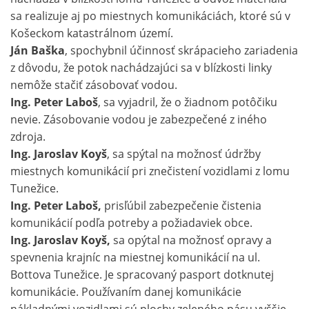
sa realizuje aj po miestnych komunikáciách, ktoré sú v
Košeckom katastrálnom území.
Ján Baška
, spochybnil účinnosť skrápacieho zariadenia
z dôvodu, že potok nachádzajúci sa v blízkosti linky
nemôže stačiť zásobovať vodou.
Ing. Peter Laboš
, sa vyjadril, že o žiadnom potôčiku
nevie. Zásobovanie vodou je zabezpečené z iného
zdroja.
Ing. Jaroslav Koyš
, sa spýtal na možnosť údržby
miestnych komunikácií pri znečistení vozidlami z lomu
Tunežice.
Ing. Peter Laboš,
prisľúbil zabezpečenie čistenia
komunikácií podľa potreby a požiadaviek obce.
Ing. Jaroslav Koyš,
sa opýtal na možnosť opravy a
spevnenia krajníc na miestnej komunikácií na ul.
Bottova Tunežice. Je spracovaný pasport dotknutej
komunikácie. Používaním danej komunikácie