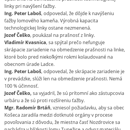
linky pri navýšení ťažby.
Ing. Peter Laboš
, odpovedal, že dôjde k navýšeniu
ťažby lomového kameňa. Výrobná kapacita
technologickej linky ostane nezmenená.
Jozef Češko
, poukázal na prašnosť z linky.
Vladimír Kvasnica
, sa spýtal prečo nefunguje
skrápacie zariadenie na obmedzenie prašnosti na linke,
ktoré bolo pred niekoľkými rokmi kolaudované na
obecnom úrade Ladce.
Ing. Peter Laboš
, odpovedal, že skrápacie zariadenie je
v prevádzke, slúži len na obmedzenie prašnosti. Nemá
100 % účinnosť.
Jozef Češko,
sa vyjadril, že sú prítomní ako zástupcovia
urbáru a že sú proti rozšíreniu ťažby.
Mgr. Radomír Brtáň
, vzniesol požiadavku, aby sa obec
Košeca zaradila medzi dotknuté orgány v procese
povoľovania z dôvodu, že miestna časť Nozdrovice sa
nachádza v blízkosti lomu Tunežice a odvoz materiálu