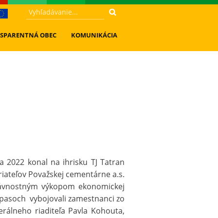
SPARENTNÁ OBEC
KOMUNIKÁCIA
 2022 konal na ihrisku TJ Tatran
ateľov Považskej cementárne a.s.
slávnostným výkopom ekonomickej
 zápasoch vybojovali zamestnanci zo
álneho riaditeľa Pavla Kohouta,