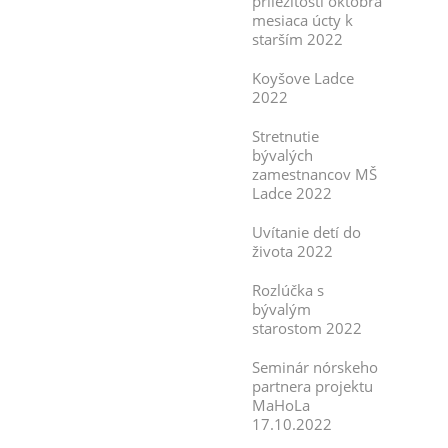
príležitosti októbra
mesiaca úcty k
starším 2022
Koyšove Ladce
2022
Stretnutie
bývalých
zamestnancov MŠ
Ladce 2022
Uvítanie detí do
života 2022
Rozlúčka s
bývalým
starostom 2022
Seminár nórskeho
partnera projektu
MaHoLa
17.10.2022