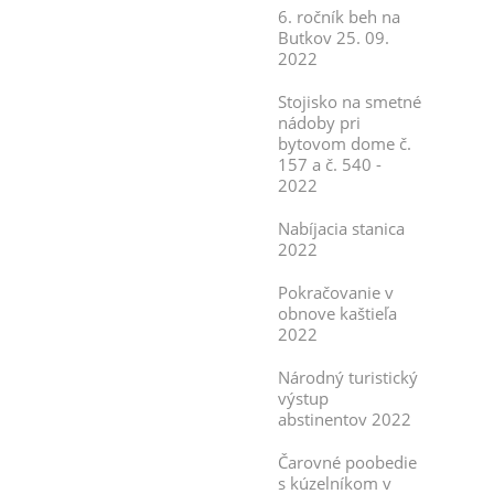
6. ročník beh na
Butkov 25. 09.
2022
Stojisko na smetné
nádoby pri
bytovom dome č.
157 a č. 540 -
2022
Nabíjacia stanica
2022
Pokračovanie v
obnove kaštieľa
2022
Národný turistický
výstup
abstinentov 2022
Čarovné poobedie
s kúzelníkom v