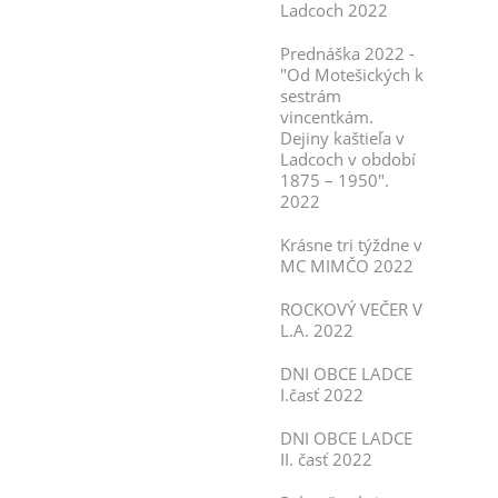
Ladcoch 2022
Prednáška 2022 -
"Od Motešických k
sestrám
vincentkám.
Dejiny kaštieľa v
Ladcoch v období
1875 – 1950".
2022
Krásne tri týždne v
MC MIMČO 2022
ROCKOVÝ VEČER V
L.A. 2022
DNI OBCE LADCE
I.časť 2022
DNI OBCE LADCE
II. časť 2022