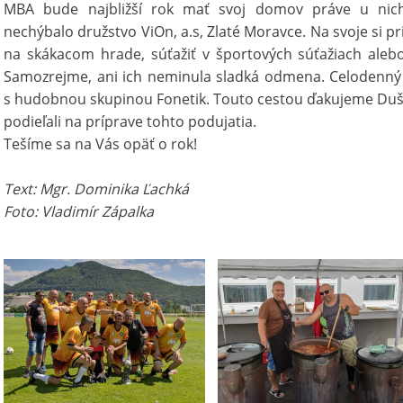
MBA bude najbližší rok mať svoj domov práve u nich
nechýbalo družstvo ViOn, a.s, Zlaté Moravce. Na svoje si priš
na skákacom hrade, súťažiť v športových súťažiach alebo
Samozrejme, ani ich neminula sladká odmena. Celodenný
s hudobnou skupinou Fonetik. Touto cestou ďakujeme Duša
podieľali na príprave tohto podujatia.
Tešíme sa na Vás opäť o rok!
Text: Mgr. Dominika Ľachká
Foto: Vladimír Zápalka