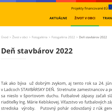
Projekty financované EÚ
AKTUÁLNE
ŽIVOT V OBCI
TRAN
Úvod
Život v obci
Fotogaléria
Fotogaléria 2022
Deň stavbárov 2022
>
>
>
>
Deň stavbárov 2022
Tak ako býva už dobrým zvykom, aj tento rok sa 24. júna
v Ladcoch STAVBÁRSKY DEŇ. Stretnutie zamestnancov a pri
sa nieslo v športovom duchu. Futbalové zápasy začali 
riaditeľky Ing. Márie Kebískovej. Víťazstvo vo futbalových
strediska výroby. Putovný pohár odovzdaný z rúk gener