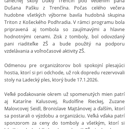
tanečnej školy Dukly Trenčín pod vedením pána
Dušana Pašku z Trenčína. Počas celého večera
hudobne všetkých výborne bavila hudobná skupina
Triton z Košeckého Podhradia. V rámci programu bola
pripravená aj tombola so zaujímavými a hlavne
hodnotnými cenami. Zisk z tomboly, bol odovzdaný
pani riaditeľke ZŠ a bude použitý na podporu
vzdelávania a voľnočasové aktivity ZŠ.
Odmenou pre organizátorov boli spokojní plesajúci
hostia, ktorí si pri odchode, už rok dopredu rezervovali
stoly na Ladecký ples, ktorý bude 17.1.2026.
Veľké poďakovanie okrem už spomenutých mien patrí
aj Kataríne Kalusovej, Rudolfíne Rieckej, Zuzane
Malovcovej Seidl, Bronislave Majtánovej a ďalším, ktorí
sa postarali o výzdobu a organizáciu. Veľká vďaka patrí
sponzorom za ceny do tomboly a všetkým, ktorí si