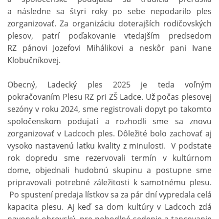
a následne sa štyri roky po sebe nepodarilo ples
zorganizovať. Za organizáciu doterajších rodičovských
plesov, patrí poďakovanie vtedajším predsedom
RZ pánovi Jozefovi Mihálikovi a neskôr pani Ivane
Klobučníkovej.
Obecný, Ladecký ples 2025 je teda voľným
pokračovaním Plesu RZ pri ZŠ Ladce. Už počas plesovej
sezóny v roku 2024, sme registrovali dopyt po takomto
spoločenskom podujatí a rozhodli sme sa znovu
zorganizovať v Ladcoch ples. Dôležité bolo zachovať aj
vysoko nastavenú latku kvality z minulosti. V podstate
rok dopredu sme rezervovali termín v kultúrnom
dome, objednali hudobnú skupinu a postupne sme
pripravovali potrebné záležitosti k samotnému plesu.
Po spustení predaja lístkov sa za pár dní vypredala celá
kapacita plesu. Aj keď sa dom kultúry v Ladcoch zdá