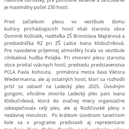
navonok obrovský, pre pohodlné sedenie a tancovanie
je maximálny počet 230 hostí.
Pred začiatkom plesu vo vestibule domu
kultúry prichádzajúcich hostí vítali starosta obce
Dominik Koštialik, riaditeľka ZŠ Bronislava Majtánová a
predsedníčka RZ pri ZŠ Ladce Ivana Klobučníková.
Pre navodenie príjemnej atmosféry hrala vo vestibule
cimbalová hudba Polajka. Pri otvorení plesu starosta
obce privítal vzácnych hostí, predsedu predstavenstva
PCLA Pavla Kohouta, primátora mesta Ilava Viktora
Wiedermanna, ale aj ostatných hostí, ktorí sa rozhodli
prísť sa zabaviť na Ladecký ples 2025. Úvodným
gongom, oficiálne otvorila Ladecký ples pani Ivana
Klobučníková, ktorá do značnej miery organizačne
zabezpečovala celý ples, ale aj Rodičovské plesy v
nedávnej minulosti. Po krátkom úvodnom tanečnom
kole sa v programe predstavili aj reprezentanti