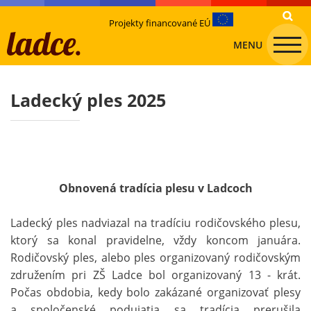
Projekty financované EÚ
MENU
Ladecký ples 2025
Obnovená tradícia plesu v Ladcoch
Ladecký ples nadviazal na tradíciu rodičovského plesu,
ktorý sa konal pravidelne, vždy koncom januára.
Rodičovský ples, alebo ples organizovaný rodičovským
združením pri ZŠ Ladce bol organizovaný 13 - krát.
Počas obdobia, kedy bolo zakázané organizovať plesy
a spoločenské podujatia sa tradícia prerušila