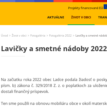
Projekty financované EÚ
AKTUÁLNE
ŽIVOT V OBCI
TRAN
Úvod
Život v obci
Fotogaléria
Fotogaléria 2022
Lavičky a smetné nádo
>
>
>
>
Lavičky a smetné nádoby 2022
Na začiatku roka 2022 obec Ladce podala žiadosť o posky
písm. b) zákona č. 329/2018 Z. z. o poplatkoch za uložen
dostali finančný príspevok.
Ten sme použili na obnovu mobiliáru obce v okolí matersk