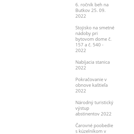
6. ročník beh na
Butkov 25. 09.
2022
Stojisko na smetné
nádoby pri
bytovom dome č.
157 a č. 540 -
2022
Nabíjacia stanica
2022
Pokračovanie v
obnove kaštieľa
2022
Národný turistický
výstup
abstinentov 2022
Čarovné poobedie
s kúzelníkom v