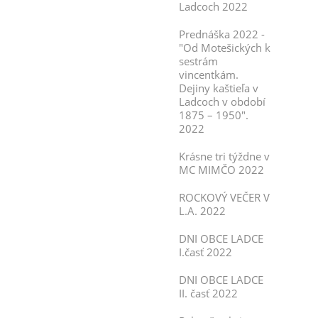
Ladcoch 2022
Prednáška 2022 -
"Od Motešických k
sestrám
vincentkám.
Dejiny kaštieľa v
Ladcoch v období
1875 – 1950".
2022
Krásne tri týždne v
MC MIMČO 2022
ROCKOVÝ VEČER V
L.A. 2022
DNI OBCE LADCE
I.časť 2022
DNI OBCE LADCE
II. časť 2022