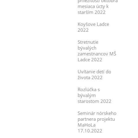
príležitosti októbra
mesiaca úcty k
starším 2022
Koyšove Ladce
2022
Stretnutie
bývalých
zamestnancov MŠ
Ladce 2022
Uvítanie detí do
života 2022
Rozlúčka s
bývalým
starostom 2022
Seminár nórskeho
partnera projektu
MaHoLa
17.10.2022