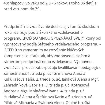
48chlapcov) vo veku od 2,5 - 6 rokov, z toho 36 detí je
pred vstupom do ZŠ.
Predprimárne vzdelávanie detí sa aj v tomto školskom
roku realizuje podľa Školského vzdelávacieho
programu „POĎ SO MNOU SPOZNÁVAŤ SVET“, ktorý bol
vypracovaný podľa Štátneho vzdelávacieho programu –
ISCED 0 so zameraním na rozvíjanie kľúčových
kompetencií dieťaťa tak, aby zodpovedal cieľom a
zámerom predprimárneho vzdelávania. Výchovno-
vzdelávací proces zabezpečujú kvalifikovaní pedagogickí
zamestnanci: 1. trieda p. uč. Grmanová Anna a
Kukuliašová Táňa, 2. trieda p. uč. Janíková Alena a Mgr.
Zahradníková Gabriela, 3. trieda p. uč. Kotrasová
Andrea a Mgr. Molnárová Ivana, 4. trieda p. uč.
Hudáková Alena a Štefúnová Karin a 5. trieda p. uč.
Pilátová Michaela a Svádová Alena. O plné brušká