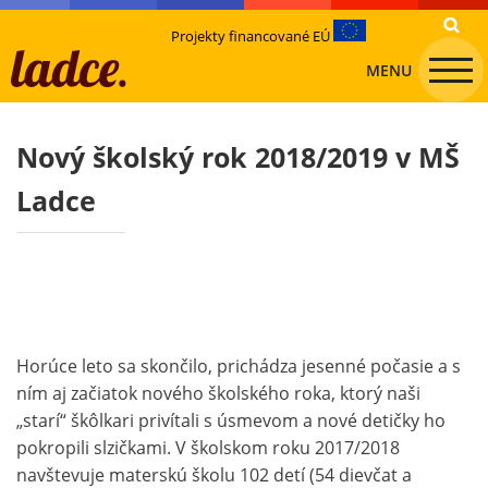
Projekty financované EÚ
MENU
Nový školský rok 2018/2019 v MŠ
Ladce
Horúce leto sa skončilo, prichádza jesenné počasie a s
ním aj začiatok nového školského roka, ktorý naši
„starí“ škôlkari privítali s úsmevom a nové detičky ho
pokropili slzičkami. V školskom roku 2017/2018
navštevuje materskú školu 102 detí (54 dievčat a