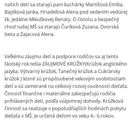
našich detí sa starajú pani kuchárky Martišová Emília,
Bajzíková Janka, Hriadeľová Alena pod vedením vedúcej
šk. jedálne Mikuškovej Renaty. O čistotu a bezpečný
chod našej MŠ sa starajú Čuríková Zuzana, Dvorská
Iveta a Zajacová Alena.
Veľkému záujmu detí a podpore rodičov sa aj tento
školský rok tešia ZÁUJMOVÉ KRÚŽKY(Krúžok anglického
jazyka, Výtvarný krúžok, Tanečný krúžok a Cukrársky
krúžok ) ktoré sú prispôsobené vekovým osobitostiam
detí a sú zamerané na celkový rozvoj osobnosti dieťaťa.
Činnosť finančne i materiálne zabezpečujú rodičia
prihlásených detí, podľa vzájomnej dohody. Krúžková
činnosť sa realizuje v popoludňajších hodinách pobytu
dieťaťa v MŠ. Je určená deťom vo veku 4.- 6.rokov.