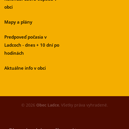
obci
Mapy a plány
Predpoveď počasia v
Ladcoch - dnes + 10 dní po
hodinách
Aktuálne info v obci
© 2026
Obec Ladce
, Všetky práva vyhradené.