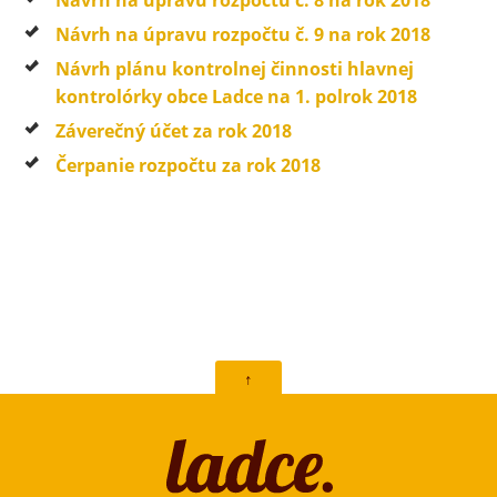
Návrh na úpravu rozpočtu č. 8 na rok 2018
Návrh na úpravu rozpočtu č. 9 na rok 2018
Návrh plánu kontrolnej činnosti hlavnej
kontrolórky obce Ladce na 1. polrok 2018
Záverečný účet za rok 2018​
Čerpanie rozpočtu za rok 2018
↑