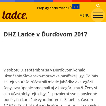
Projekty financované EÚ
MENU
DHZ Ladce v Ďurďovom 2017
V sobotu 9. septembra sa v Ďurďovom konalo
ukončenie Slovensko-moravske hasičskej ligy. Od nás
sa tejto súťaže zúčastnili mladé Jahôdky v kategórii
ženy, zastúpenie sme mali aj v kategórii muži. Ženy si
ako účastníčky tejto ligy išli pozbierať svoje posledné
bodíky na konečné vyhodnotenie. Zabehli s časom
17,57 s. Trať bola ako vždy výborne pripravená a veľmi