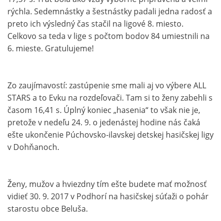
rýchla. Sedemnástky a šestnástky padali jedna radosť a
preto ich výsledný čas stačil na ligové 8. miesto.
Celkovo sa teda v lige s počtom bodov 84 umiestnili na
6. mieste. Gratulujeme!
Zo zaujímavostí: zastúpenie sme mali aj vo výbere ALL
STARS a to Evku na rozdeľovači. Tam si to ženy zabehli s
časom 16,41 s. Úplný koniec „hasenia“ to však nie je,
pretože v nedeľu 24. 9. o jedenástej hodine nás čaká
ešte ukončenie Púchovsko-ilavskej detskej hasičskej ligy
v Dohňanoch.
Ženy, mužov a hviezdny tím ešte budete mať možnosť
vidieť 30. 9. 2017 v Podhorí na hasičskej súťaži o pohár
starostu obce Beluša.