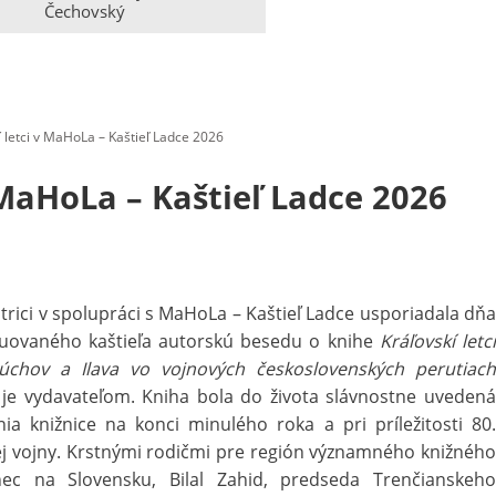
Čechovský
í letci v MaHoLa – Kaštieľ Ladce 2026
 MaHoLa – Kaštieľ Ladce 2026
trici v spolupráci s MaHoLa – Kaštieľ Ladce usporiadala dňa
truovaného kaštieľa autorskú besedu o knihe
Kráľovskí letc
Púchov a Ilava vo vojnových československých perutiach
j je vydavateľom. Kniha bola do života slávnostne uvedená
ia knižnice na konci minulého roka a pri príležitosti 80.
ej vojny. Krstnými rodičmi pre región významného knižného
lanec na Slovensku, Bilal Zahid, predseda Trenčianskeho