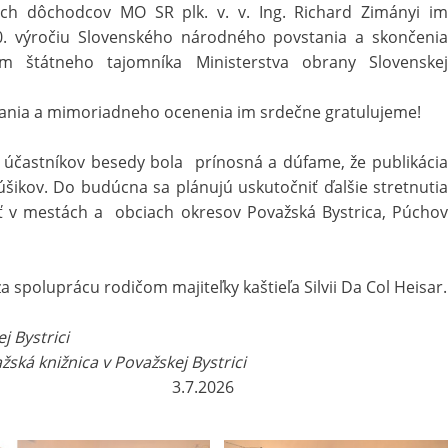
ých dôchodcov MO SR plk. v. v. Ing. Richard Zimányi im
. výročiu Slovenského národného povstania a skončenia
om štátneho tajomníka Ministerstva obrany Slovenskej
ania a mimoriadneho ocenenia im srdečne gratulujeme!
e účastníkov besedy bola prínosná a dúfame, že publikácia
núšikov. Do budúcna sa plánujú uskutočniť ďalšie stretnutia
sť v mestách a obciach okresov Považská Bystrica, Púchov
poluprácu rodičom majiteľky kaštieľa Silvii Da Col Heisar.
j Bystrici
žská knižnica v Považskej Bystrici
2026