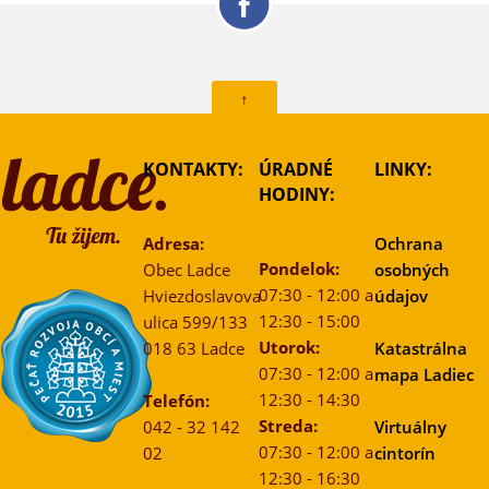
↑
KONTAKTY:
ÚRADNÉ
LINKY:
HODINY:
Adresa:
Ochrana
Pondelok:
Obec Ladce
osobných
07:30 - 12:00 a
Hviezdoslavova
údajov
12:30 - 15:00
ulica 599/133
Utorok:
018 63 Ladce
Katastrálna
07:30 - 12:00 a
mapa Ladiec
12:30 - 14:30
Telefón:
Streda:
042 - 32 142
Virtuálny
07:30 - 12:00 a
02
cintorín
12:30 - 16:30