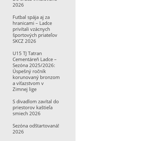
2026
Futbal spája aj za
hranicami – Ladce
privítali vzácnych
športových priateľov
SKCZ 2026
U15 TJ Tatran
Cementáreň Ladce –
Sezóna 2025/2026:
Úspešný ročník
korunovaný bronzom
a víťazstvom v
Zimnej lige
S divadlom zavítal do
priestorov kaštieľa
smiech 2026
Sezóna odštartovaná!
2026