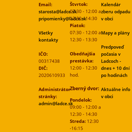
Štvrtok:
Email:
Kalendár
07:30 - 12:00 a
starosta@ladce.sk
zberu odpadu
12:30 - 14:30
pripomienky@ladce.sk
v obci
Piatok:
07:30 - 12:00 a
Všetky
Mapy a plány
12:30 - 13:30
kontakty
Predpoveď
Obedňajšia
IČO:
počasia v
prestávka:
00317438
Ladcoch -
12:00 - 12:30
DIČ:
dnes + 10 dní
hod.
2020610933
po hodinách
Zberný dvor:
Administrátor
Aktuálne info
stránky:
v obci
Pondelok:
admin@ladce.sk
09:00 - 12:00 a
12:30 - 14:30
Streda:
12:30
-16:15