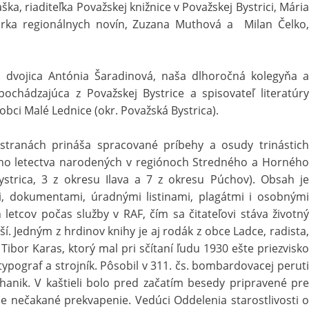
ka, riaditeľka Považskej knižnice v Považskej Bystrici, Mária
orka regionálnych novín, Zuzana Muthová a Milan Čelko,
 dvojica Antónia Šaradinová, naša dlhoročná kolegyňa a
pochádzajúca z Považskej Bystrice a spisovateľ literatúry
v obci Malé Lednice (okr. Považská Bystrica).
 stranách prináša spracované príbehy a osudy trinástich
kého letectva narodených v regiónoch Stredného a Horného
ystrica, 3 z okresu Ilava a 7 z okresu Púchov). Obsah je
, dokumentami, úradnými listinami, plagátmi i osobnými
letcov počas služby v RAF, čím sa čitateľovi stáva životný
ší. Jedným z hrdinov knihy je aj rodák z obce Ladce, radista,
Tibor Karas, ktorý mal pri sčítaní ľudu 1930 ešte priezvisko
 typograf a strojník. Pôsobil v 311. čs. bombardovacej peruti
anik. V kaštieli bolo pred začatím besedy pripravené pre
ice nečakané prekvapenie. Vedúci Oddelenia starostlivosti o