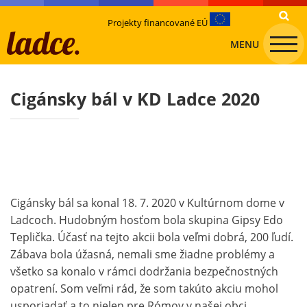
Projekty financované EÚ
MENU
Cigánsky bál v KD Ladce 2020
Cigánsky bál sa konal 18. 7. 2020 v Kultúrnom dome v
Ladcoch. Hudobným hosťom bola skupina Gipsy Edo
Teplička. Účasť na tejto akcii bola veľmi dobrá, 200 ľudí.
Zábava bola úžasná, nemali sme žiadne problémy a
všetko sa konalo v rámci dodržania bezpečnostných
opatrení. Som veľmi rád, že som takúto akciu mohol
usporiadať a to nielen pre Rómov v našej obci.