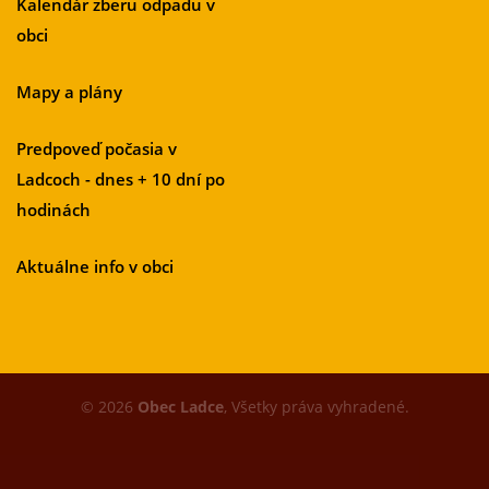
Kalendár zberu odpadu v
obci
Mapy a plány
Predpoveď počasia v
Ladcoch - dnes + 10 dní po
hodinách
Aktuálne info v obci
© 2026
Obec Ladce
, Všetky práva vyhradené.