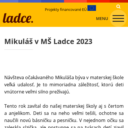
Projekty financované EÚ
MENU
Mikuláš v MŠ Ladce 2023
Návšteva očakávaného Mikuláša býva v materskej škole
veľká udalosť. Je to mimoriadna záležitosť, ktorú deti
vnútorne veľmi silno prežívajú.
Tento rok zavítal do našej materskej školy aj s čertom
a anjelikom. Deti sa na neho veľmi tešili, ochotne sa
naučili novú básničku a pesničku. V nejednom očku sa
zaleskla slzička, ale postupne sa na tvárach detí zjavil