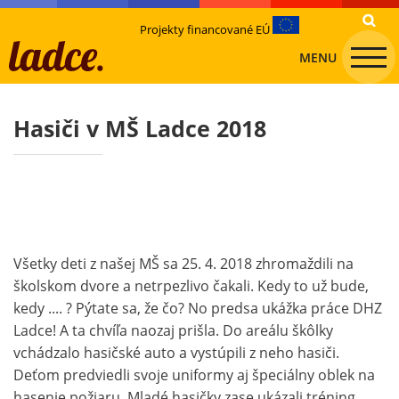
Projekty financované EÚ
MENU
Hasiči v MŠ Ladce 2018
Všetky deti z našej MŠ sa 25. 4. 2018 zhromaždili na
školskom dvore a netrpezlivo čakali. Kedy to už bude,
kedy .... ? Pýtate sa, že čo? No predsa ukážka práce DHZ
Ladce! A ta chvíľa naozaj prišla. Do areálu škôlky
vchádzalo hasičské auto a vystúpili z neho hasiči.
Deťom predviedli svoje uniformy aj špeciálny oblek na
hasenie požiaru. Mladé hasičky zase ukázali tréning