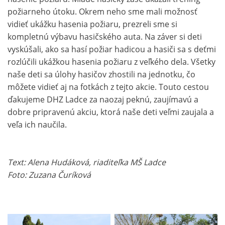
požiarneho útoku. Okrem neho sme mali možnosť
vidieť ukážku hasenia požiaru, prezreli sme si
kompletnú výbavu hasičského auta. Na záver si deti
vyskúšali, ako sa hasí požiar hadicou a hasiči sa s deťmi
rozlúčili ukážkou hasenia požiaru z veľkého dela. Všetky
naše deti sa úlohy hasičov zhostili na jednotku, čo
môžete vidieť aj na fotkách z tejto akcie. Touto cestou
ďakujeme DHZ Ladce za naozaj peknú, zaujímavú a
dobre pripravenú akciu, ktorá naše deti veľmi zaujala a
veľa ich naučila.
Text: Alena Hudáková, riaditeľka MŠ Ladce
Foto: Zuzana Čuríková